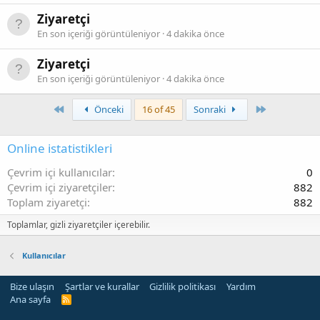
Ziyaretçi
En son içeriği görüntüleniyor
4 dakika önce
Ziyaretçi
En son içeriği görüntüleniyor
4 dakika önce
First
Son
Önceki
16 of 45
Sonraki
Online istatistikleri
Çevrim içi kullanıcılar
0
Çevrim içi ziyaretçiler
882
Toplam ziyaretçi
882
Toplamlar, gizli ziyaretçiler içerebilir.
Kullanıcılar
Bize ulaşın
Şartlar ve kurallar
Gizlilik politikası
Yardım
Ana sayfa
R
S
S