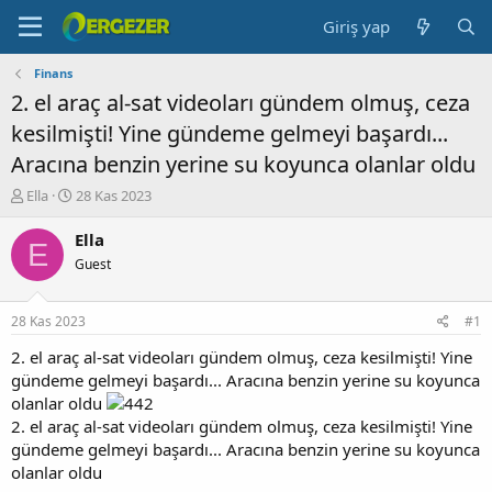
Giriş yap
Finans
2. el araç al-sat videoları gündem olmuş, ceza
kesilmişti! Yine gündeme gelmeyi başardı...
Aracına benzin yerine su koyunca olanlar oldu
K
B
Ella
28 Kas 2023
o
a
n
ş
Ella
E
b
l
Guest
u
a
y
n
u
g
28 Kas 2023
#1
b
ı
a
ç
2. el araç al-sat videoları gündem olmuş, ceza kesilmişti! Yine
ş
t
gündeme gelmeyi başardı... Aracına benzin yerine su koyunca
l
a
olanlar oldu
a
r
2. el araç al-sat videoları gündem olmuş, ceza kesilmişti! Yine
t
i
gündeme gelmeyi başardı... Aracına benzin yerine su koyunca
a
h
olanlar oldu
n
i