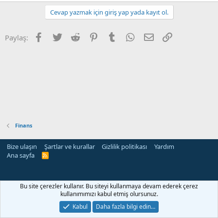
Cevap yazmak için giriş yap yada kayıt ol.
Facebook
Twitter
Reddit
Pinterest
Tumblr
WhatsApp
E-posta
Link
Paylaş:
Finans
Bize ulaşın
Şartlar ve kurallar
Gizlilik politikası
Yardım
Ana sayfa
R
S
S
rehber siteleri
Bu site çerezler kullanır. Bu siteyi kullanmaya devam ederek çerez
kullanımımızı kabul etmiş olursunuz.
Kabul
Daha fazla bilgi edin…