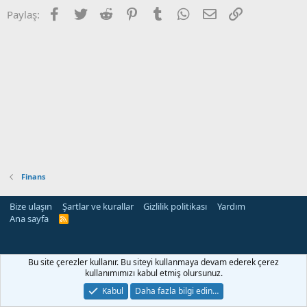
Facebook
Twitter
Reddit
Pinterest
Tumblr
WhatsApp
E-posta
Link
Paylaş:
Finans
Bize ulaşın
Şartlar ve kurallar
Gizlilik politikası
Yardım
Ana sayfa
R
S
S
Bu site çerezler kullanır. Bu siteyi kullanmaya devam ederek çerez
kullanımımızı kabul etmiş olursunuz.
Kabul
Daha fazla bilgi edin…