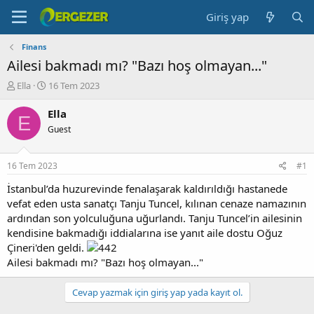
Giriş yap
Finans
Ailesi bakmadı mı? "Bazı hoş olmayan..."
K
B
Ella
16 Tem 2023
o
a
n
ş
Ella
E
b
l
Guest
u
a
y
n
u
g
16 Tem 2023
#1
b
ı
a
ç
İstanbul’da huzurevinde fenalaşarak kaldırıldığı hastanede
ş
t
vefat eden usta sanatçı Tanju Tuncel, kılınan cenaze namazının
l
a
ardından son yolculuğuna uğurlandı. Tanju Tuncel’in ailesinin
a
r
kendisine bakmadığı iddialarına ise yanıt aile dostu Oğuz
t
i
Çineri'den geldi.
a
h
Ailesi bakmadı mı? "Bazı hoş olmayan..."
n
i
Cevap yazmak için giriş yap yada kayıt ol.