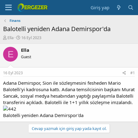
Giriş yap
Finans
Balotelli yeniden Adana Demirspor'da
K
B
Ella
16 Eyl 2023
o
a
n
ş
Ella
E
b
l
Guest
u
a
y
n
u
g
16 Eyl 2023
#1
b
ı
a
ç
Adana Demirspor, Sion ile sözleşmesini fesheden Mario
ş
t
Balotelli'yi kadrosuna kattı. Adana temsilcisinin başkanı Murat
l
a
Sancak, sosyal medya hesabından yaptığı paylaşımla Balotelli
a
r
transferini açıkladı. Balotelli ile 1+1 yıllık sözleşme imzalandı.
t
i
a
h
Balotelli yeniden Adana Demirspor'da
n
i
Cevap yazmak için giriş yap yada kayıt ol.