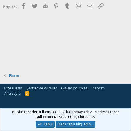
Facebook
Twitter
Reddit
Pinterest
Tumblr
WhatsApp
E-posta
Link
Paylaş:
Finans
Bize ulaşın
Şartlar ve kurallar
Gizlilik politikası
Yardım
Ana sayfa
R
S
S
Bu site çerezler kullanır. Bu siteyi kullanmaya devam ederek çerez
kullanımımızı kabul etmiş olursunuz.
Kabul
Daha fazla bilgi edin…