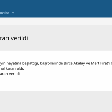
ıcılar
arı verildi
ın hayatına başlattığı, başrollerinde Birce Akalay ve Mert Fırat'ı 
nal kararı aldı.
ararı verildi