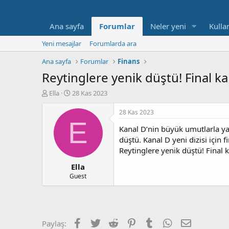
Ana sayfa
Forumlar
Neler yeni
Kullan
Yeni mesajlar
Forumlarda ara
Ana sayfa
Forumlar
Finans
Reytinglere yenik düştü! Final kar
K
B
Ella
28 Kas 2023
o
a
n
ş
28 Kas 2023
b
l
E
Kanal D’nin büyük umutlarla yay
u
a
y
n
düştü. Kanal D yeni dizisi için fi
u
g
Reytinglere yenik düştü! Final k
b
ı
Ella
a
ç
ş
t
Guest
l
a