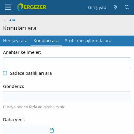
Giriş yap
Ara
Konuları ara
Her şeyi ara
Konuları ara
Profil mesajlarında ara
Anahtar kelimeler
Sadece başlıkları ara
Gönderici
Buraya birden fazla ad girebilirsiniz.
Daha yeni