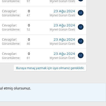
Görüntüleme
97
Mynet Günün Özeti
Cevaplar
0
23 Ağu 2024
M
Görüntüleme
47
Mynet Günün Özeti
Cevaplar
0
23 Ağu 2024
M
Görüntüleme
52
Mynet Günün Özeti
Cevaplar
0
23 Ağu 2024
M
Görüntüleme
46
Mynet Günün Özeti
Cevaplar
0
23 Ağu 2024
M
Görüntüleme
61
Mynet Günün Özeti
Buraya mesaj yazmak için üye olmanız gereklidir.
bul etmiş olursunuz.
artlar ve kurallar
Gizlilik politikası
Yardım
Ana sayfa
R
S
S