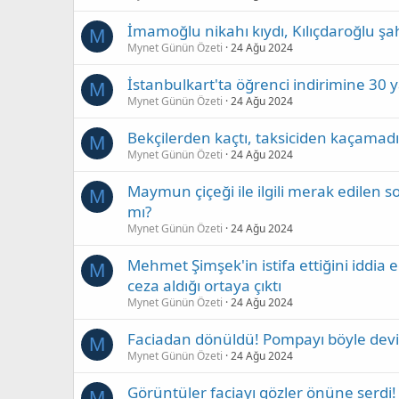
İmamoğlu nikahı kıydı, Kılıçdaroğlu şa
M
Mynet Günün Özeti
24 Ağu 2024
İstanbulkart'ta öğrenci indirimine 30 yaş
M
Mynet Günün Özeti
24 Ağu 2024
Bekçilerden kaçtı, taksiciden kaçamadı
M
Mynet Günün Özeti
24 Ağu 2024
Maymun çiçeği ile ilgili merak edilen so
M
mı?
Mynet Günün Özeti
24 Ağu 2024
Mehmet Şimşek'in istifa ettiğini idd
M
ceza aldığı ortaya çıktı
Mynet Günün Özeti
24 Ağu 2024
Faciadan dönüldü! Pompayı böyle devi
M
Mynet Günün Özeti
24 Ağu 2024
Görüntüler faciayı gözler önüne serdi!
M