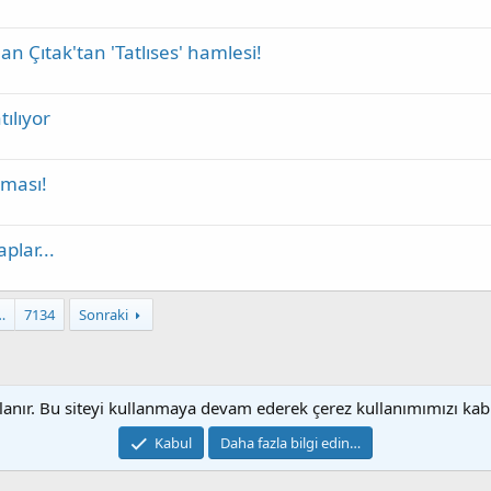
n Çıtak'tan 'Tatlıses' hamlesi!
tılıyor
aması!
plar...
…
7134
Sonraki
llanır. Bu siteyi kullanmaya devam ederek çerez kullanımımızı ka
Bize ulaşın
Ş
Kabul
Daha fazla bilgi edin…