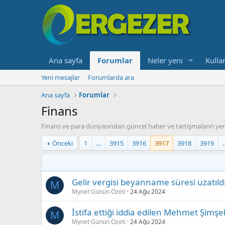
Ana sayfa
Forumlar
Neler yeni
Kullan
Yeni mesajlar
Forumlarda ara
Ana sayfa
Forumlar
Finans
Finans ve para dünyasından güncel haber ve tartışmaların yer
Önceki
1
…
3915
3916
3917
3918
3919
Gelir vergisi beyanname süresi uzatıld
M
Mynet Günün Özeti
24 Ağu 2024
İstifa ettiği iddia edilen Mehmet Şimş
M
Mynet Günün Özeti
24 Ağu 2024