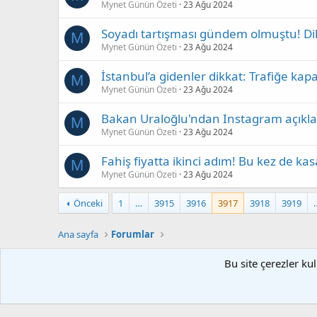
Mynet Günün Özeti
23 Ağu 2024
Soyadı tartışması gündem olmuştu! Dila
M
Mynet Günün Özeti
23 Ağu 2024
İstanbul’a gidenler dikkat: Trafiğe kapa
M
Mynet Günün Özeti
23 Ağu 2024
Bakan Uraloğlu'ndan Instagram açıkl
M
Mynet Günün Özeti
23 Ağu 2024
Fahiş fiyatta ikinci adım! Bu kez de kasa
M
Mynet Günün Özeti
23 Ağu 2024
Önceki
1
…
3915
3916
3917
3918
3919
Ana sayfa
Forumlar
Bu site çerezler ku