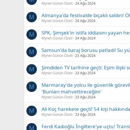
Mynet Günün Özeti
24 Ağu 2024
Almanya'da festivalde bıçaklı saldırı! Öl
M
Mynet Günün Özeti
24 Ağu 2024
SPK, Şimşek'in istifa iddiasını yayan hes
M
Mynet Günün Özeti
24 Ağu 2024
Samsun'da baraj borusu patladı! Su yük
M
Mynet Günün Özeti
23 Ağu 2024
Şimdiden TV tarihine geçti: Eşim ilişki
M
Mynet Günün Özeti
23 Ağu 2024
Marmaray'da yolcu ile güvenlik görevlil
M
'Bunları mahvettireceğim'
Mynet Günün Özeti
23 Ağu 2024
Ali Koç harekete geçti! 54 kişi hakkında
M
Mynet Günün Özeti
23 Ağu 2024
Ferdi Kadıoğlu İngiltere'ye uçtu! Transf
M