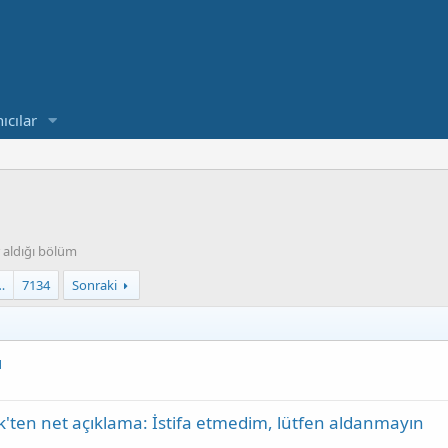
ıcılar
 aldığı bölüm
…
7134
Sonraki
ı
ek'ten net açıklama: İstifa etmedim, lütfen aldanmayın