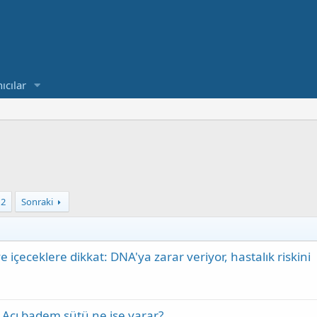
ıcılar
12
Sonraki
 içeceklere dikkat: DNA'ya zarar veriyor, hastalık riskini
 Acı badem sütü ne işe yarar?