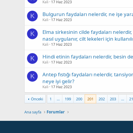
Kali
17 Haz 2023
Bulgurun faydaları nelerdir, ne işe yar
K
Kali
17 Haz 2023
Elma sirkesinin cilde faydaları nelerdir,
K
nasıl uygulanır, cilt lekeleri için kullanıl
Kali
17 Haz 2023
Hindi etinin faydaları nelerdir, besin değe
K
Kali
17 Haz 2023
Antep fıstığı faydaları nelerdir, tansiy
K
neye iyi gelir?
Kali
17 Haz 2023
Önceki
1
…
199
200
201
202
203
…
2
Ana sayfa
Forumlar