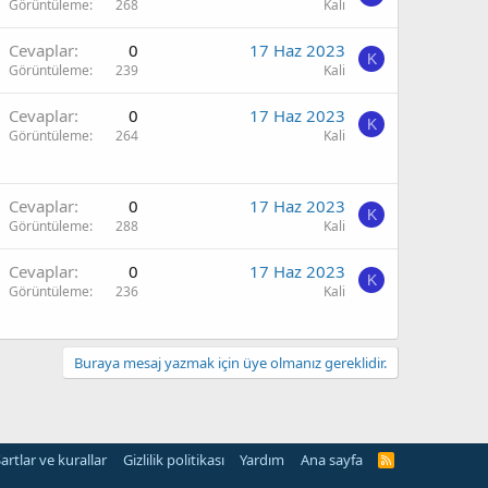
Görüntüleme
268
Kali
Cevaplar
0
17 Haz 2023
K
Görüntüleme
239
Kali
Cevaplar
0
17 Haz 2023
K
Görüntüleme
264
Kali
Cevaplar
0
17 Haz 2023
K
Görüntüleme
288
Kali
Cevaplar
0
17 Haz 2023
K
Görüntüleme
236
Kali
Buraya mesaj yazmak için üye olmanız gereklidir.
artlar ve kurallar
Gizlilik politikası
Yardım
Ana sayfa
R
S