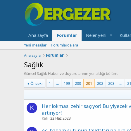
Ana sayfa
Forumlar
Neler yeni
Kullan
Yeni mesajlar
Forumlarda ara
Ana sayfa
Forumlar
Sağlık
Güncel Sağlık Haber ve duyurularının yer aldığı bölüm.
Önceki
1
…
199
200
201
202
203
…
2
Her lokması zehir saçıyor! Bu yiyecek ve
K
artırıyor!
Kali
22 Haz 2023
Acı badem sütünün faydaları nelerdir?