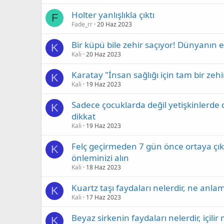
Holter yanlışlıkla çıktı
F
Fade_rr
20 Haz 2023
Bir küpü bile zehir saçıyor! Dünyanın e
K
Kali
20 Haz 2023
Karatay "İnsan sağlığı için tam bir zeh
K
Kali
19 Haz 2023
Sadece çocuklarda değil yetişkinlerde 
K
dikkat
Kali
19 Haz 2023
Felç geçirmeden 7 gün önce ortaya çık
K
önleminizi alın
Kali
18 Haz 2023
Kuartz taşı faydaları nelerdir, ne anlama
K
Kali
17 Haz 2023
Beyaz sirkenin faydaları nelerdir, içilir 
K