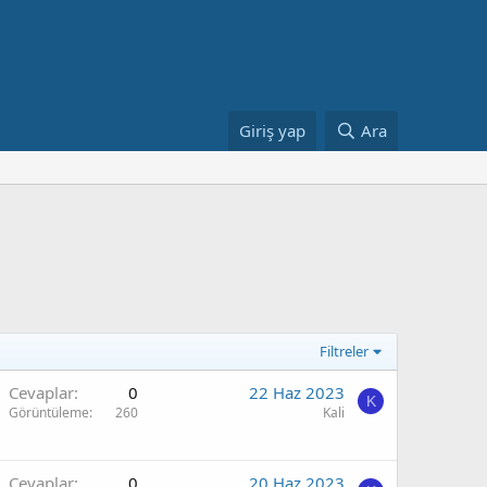
Giriş yap
Ara
Filtreler
Cevaplar
0
22 Haz 2023
K
Görüntüleme
260
Kali
Cevaplar
0
20 Haz 2023