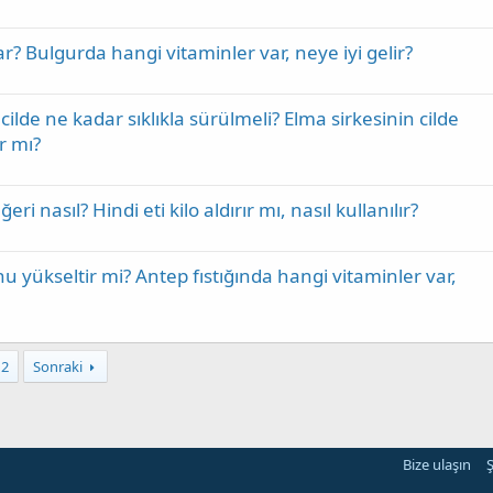
ar? Bulgurda hangi vitaminler var, neye iyi gelir?
 cilde ne kadar sıklıkla sürülmeli? Elma sirkesinin cilde
ır mı?
ri nasıl? Hindi eti kilo aldırır mı, nasıl kullanılır?
onu yükseltir mi? Antep fıstığında hangi vitaminler var,
12
Sonraki
Bize ulaşın
Ş