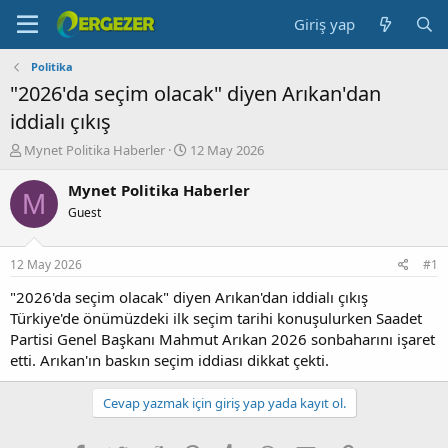
Giriş yap
Politika
"2026'da seçim olacak" diyen Arıkan'dan
iddialı çıkış
K
B
Mynet Politika Haberler
12 May 2026
o
a
n
ş
Mynet Politika Haberler
M
b
l
Guest
u
a
y
n
u
g
12 May 2026
#1
b
ı
a
ç
"2026'da seçim olacak" diyen Arıkan'dan iddialı çıkış
ş
t
Türkiye'de önümüzdeki ilk seçim tarihi konuşulurken Saadet
l
a
Partisi Genel Başkanı Mahmut Arıkan 2026 sonbaharını işaret
a
r
etti. Arıkan'ın baskın seçim iddiası dikkat çekti.
t
i
a
h
n
i
Cevap yazmak için giriş yap yada kayıt ol.