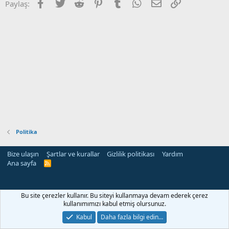
Facebook
Twitter
Reddit
Pinterest
Tumblr
WhatsApp
E-posta
Link
Paylaş:
Politika
Bize ulaşın
Şartlar ve kurallar
Gizlilik politikası
Yardım
Ana sayfa
R
S
S
Bu site çerezler kullanır. Bu siteyi kullanmaya devam ederek çerez
kullanımımızı kabul etmiş olursunuz.
Kabul
Daha fazla bilgi edin…