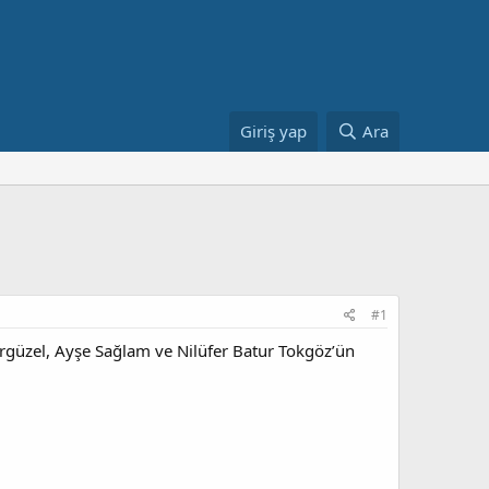
Giriş yap
Ara
#1
güzel, Ayşe Sağlam ve Nilüfer Batur Tokgöz’ün