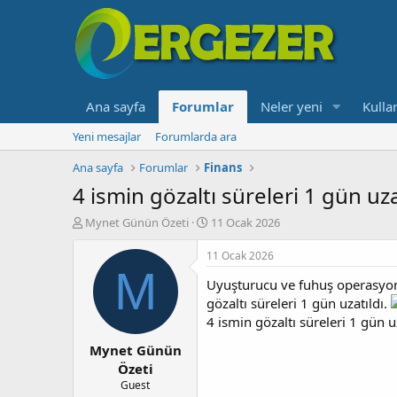
Ana sayfa
Forumlar
Neler yeni
Kullan
Yeni mesajlar
Forumlarda ara
Ana sayfa
Forumlar
Finans
4 ismin gözaltı süreleri 1 gün uza
K
B
Mynet Günün Özeti
11 Ocak 2026
o
a
n
ş
11 Ocak 2026
b
l
M
Uyuşturucu ve fuhuş operasyon
u
a
y
n
gözaltı süreleri 1 gün uzatıldı.
u
g
4 ismin gözaltı süreleri 1 gün u
b
ı
Mynet Günün
a
ç
ş
t
Özeti
l
a
Guest