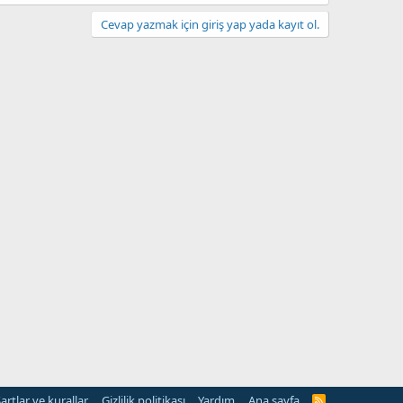
Cevap yazmak için giriş yap yada kayıt ol.
artlar ve kurallar
Gizlilik politikası
Yardım
Ana sayfa
R