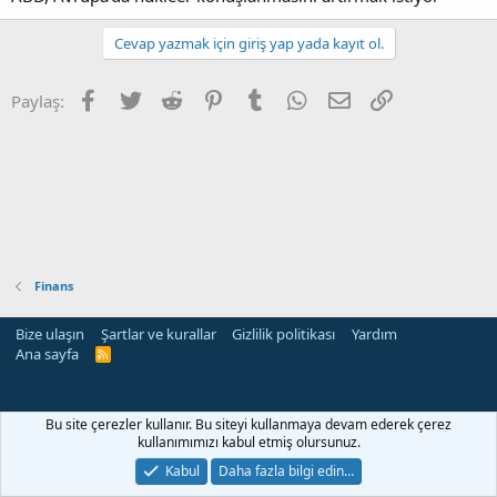
Cevap yazmak için giriş yap yada kayıt ol.
Facebook
Twitter
Reddit
Pinterest
Tumblr
WhatsApp
E-posta
Link
Paylaş:
Finans
Bize ulaşın
Şartlar ve kurallar
Gizlilik politikası
Yardım
Ana sayfa
R
S
S
Bu site çerezler kullanır. Bu siteyi kullanmaya devam ederek çerez
kullanımımızı kabul etmiş olursunuz.
Kabul
Daha fazla bilgi edin…