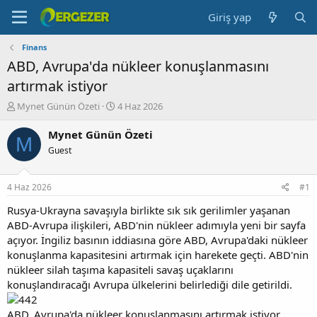
Giriş yap
Finans
ABD, Avrupa'da nükleer konuşlanmasını
artırmak istiyor
K
B
Mynet Günün Özeti
4 Haz 2026
o
a
n
ş
Mynet Günün Özeti
M
b
l
Guest
u
a
y
n
u
g
4 Haz 2026
#1
b
ı
a
ç
Rusya-Ukrayna savaşıyla birlikte sık sık gerilimler yaşanan
ş
t
ABD-Avrupa ilişkileri, ABD'nin nükleer adımıyla yeni bir sayfa
l
a
açıyor. İngiliz basının iddiasına göre ABD, Avrupa'daki nükleer
a
r
konuşlanma kapasitesini artırmak için harekete geçti. ABD'nin
t
i
nükleer silah taşıma kapasiteli savaş uçaklarını
a
h
konuşlandıracağı Avrupa ülkelerini belirlediği dile getirildi.
n
i
ABD, Avrupa'da nükleer konuşlanmasını artırmak istiyor