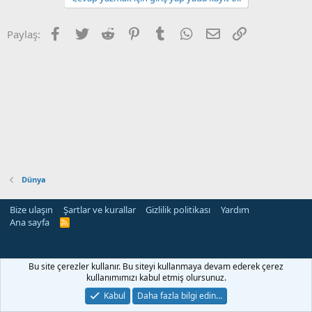
Facebook
Twitter
Reddit
Pinterest
Tumblr
WhatsApp
E-posta
Link
Paylaş:
Dünya
Bize ulaşın
Şartlar ve kurallar
Gizlilik politikası
Yardım
Ana sayfa
R
S
S
rehber siteleri
Bu site çerezler kullanır. Bu siteyi kullanmaya devam ederek çerez
kullanımımızı kabul etmiş olursunuz.
Kabul
Daha fazla bilgi edin…