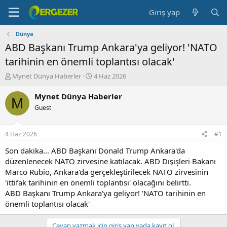
Giriş yap
Dünya
ABD Başkanı Trump Ankara'ya geliyor! 'NATO
tarihinin en önemli toplantısı olacak'
K
B
Mynet Dünya Haberler
4 Haz 2026
o
a
n
ş
Mynet Dünya Haberler
M
b
l
Guest
u
a
y
n
u
g
4 Haz 2026
#1
b
ı
a
ç
Son dakika... ABD Başkanı Donald Trump Ankara'da
ş
t
düzenlenecek NATO zirvesine katılacak. ABD Dışişleri Bakanı
l
a
Marco Rubio, Ankara'da gerçekleştirilecek NATO zirvesinin
a
r
'ittifak tarihinin en önemli toplantısı' olacağını belirtti.
t
i
ABD Başkanı Trump Ankara'ya geliyor! 'NATO tarihinin en
a
h
önemli toplantısı olacak'
n
i
Cevap yazmak için giriş yap yada kayıt ol.