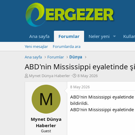
Ana sayfa
Forumlar
Neler yeni
Kullan
Yeni mesajlar
Forumlarda ara
Ana sayfa
Forumlar
Dünya
ABD'nin Mississippi eyaletinde şi
K
B
Mynet Dünya Haberler
8 May 2026
o
a
n
ş
8 May 2026
b
l
M
ABD'nin Mississippi eyaletinde 
u
a
y
n
bildirildi.
u
g
ABD'nin Mississippi eyaletinde 
b
ı
Mynet Dünya
a
ç
ş
t
Haberler
l
a
Guest