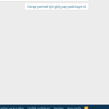
Cevap yazmak için giriş yap yada kayıt ol.
artlar ve kurallar
Gizlilik politikası
Yardım
Ana sayfa
R