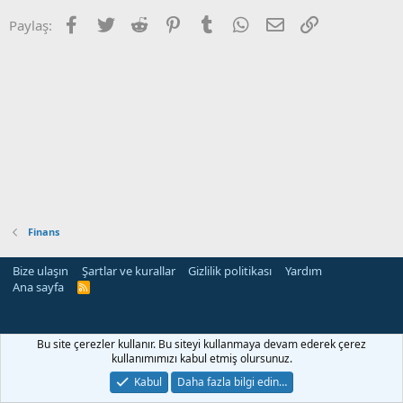
Facebook
Twitter
Reddit
Pinterest
Tumblr
WhatsApp
E-posta
Link
Paylaş:
Finans
Bize ulaşın
Şartlar ve kurallar
Gizlilik politikası
Yardım
Ana sayfa
R
S
S
Bu site çerezler kullanır. Bu siteyi kullanmaya devam ederek çerez
kullanımımızı kabul etmiş olursunuz.
Kabul
Daha fazla bilgi edin…