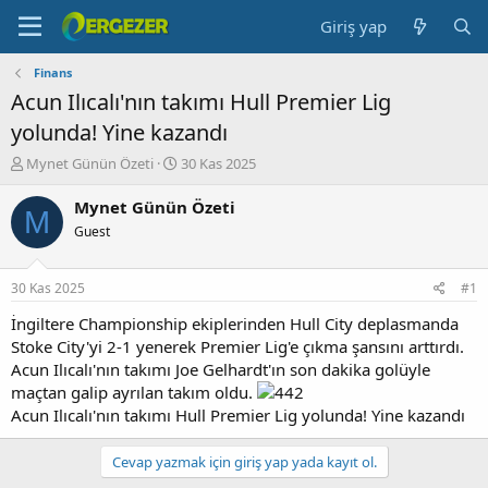
Giriş yap
Finans
Acun Ilıcalı'nın takımı Hull Premier Lig
yolunda! Yine kazandı
K
B
Mynet Günün Özeti
30 Kas 2025
o
a
n
ş
Mynet Günün Özeti
M
b
l
Guest
u
a
y
n
u
g
30 Kas 2025
#1
b
ı
a
ç
İngiltere Championship ekiplerinden Hull City deplasmanda
ş
t
Stoke City'yi 2-1 yenerek Premier Lig'e çıkma şansını arttırdı.
l
a
Acun Ilıcalı'nın takımı Joe Gelhardt'ın son dakika golüyle
a
r
maçtan galip ayrılan takım oldu.
t
i
Acun Ilıcalı'nın takımı Hull Premier Lig yolunda! Yine kazandı
a
h
n
i
Cevap yazmak için giriş yap yada kayıt ol.