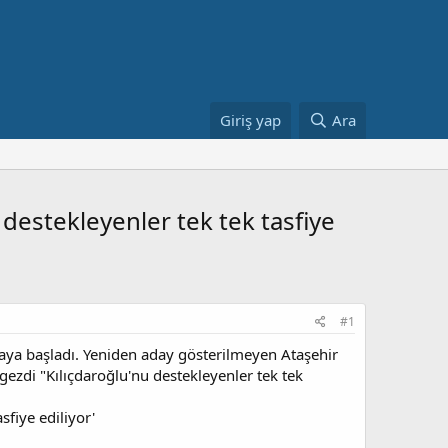
Giriş yap
Ara
 destekleyenler tek tek tasfiye
#1
maya başladı. Yeniden aday gösterilmeyen Ataşehir
lgezdi "Kılıçdaroğlu'nu destekleyenler tek tek
sfiye ediliyor'