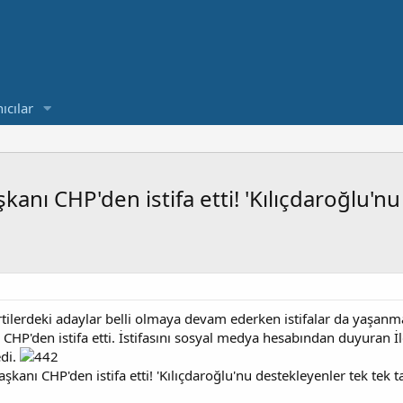
ıcılar
nı CHP'den istifa etti! 'Kılıçdaroğlu'nu
rtilerdeki adaylar belli olmaya devam ederken istifalar da yaşan
 CHP'den istifa etti. İstifasını sosyal medya hesabından duyuran İ
edi.
anı CHP'den istifa etti! 'Kılıçdaroğlu'nu destekleyenler tek tek ta