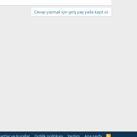
Cevap yazmak için giriş yap yada kayıt ol.
artlar ve kurallar
Gizlilik politikası
Yardım
Ana sayfa
R