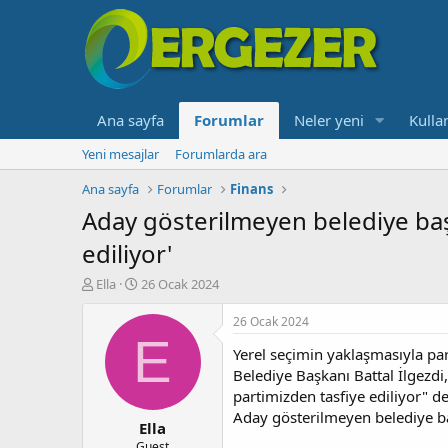
Ana sayfa
Forumlar
Neler yeni
Kullan
Yeni mesajlar
Forumlarda ara
Ana sayfa
Forumlar
Finans
Aday gösterilmeyen belediye başka
ediliyor'
K
B
Ella
26 Ocak 2024
o
a
n
ş
26 Ocak 2024
b
l
E
Yerel seçimin yaklaşmasıyla pa
u
a
y
n
Belediye Başkanı Battal İlgezdi,
u
g
partimizden tasfiye ediliyor" d
b
ı
Aday gösterilmeyen belediye başk
Ella
a
ç
ş
t
Guest