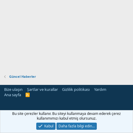
Güncel Haberler
Bize ulaşın
Şartlar ve kurallar
Gizlilik politikası
Yardım
Ana sayfa
R
S
S
Bu site çerezler kullanır. Bu siteyi kullanmaya devam ederek çerez
kullanımımızı kabul etmiş olursunuz.
Kabul
Daha fazla bilgi edin…