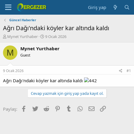
Giriş yap
Güncel Haberler
Ağrı Dağı'ndaki köyler kar altında kaldı
K
B
Mynet Yurthaber
9 Ocak 2026
o
a
n
ş
Mynet Yurthaber
M
b
l
Guest
u
a
y
n
u
g
9 Ocak 2026
#1
b
ı
a
ç
Ağrı Dağı'ndaki köyler kar altında kaldı
ş
t
l
a
Cevap yazmak için giriş yap yada kayıt ol.
a
r
t
i
a
h
Facebook
Twitter
Reddit
Pinterest
Tumblr
WhatsApp
E-posta
Link
Paylaş:
n
i