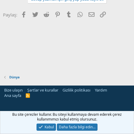
Facebook
Twitter
Reddit
Pinterest
Tumblr
WhatsApp
E-posta
Link
Paylaş:
Dünya
Bize ulaşın
Şartlar ve kurallar
Gizlilik politikası
Yardım
Ana sayfa
R
S
S
Bu site çerezler kullanır. Bu siteyi kullanmaya devam ederek çerez
kullanımımızı kabul etmiş olursunuz.
Kabul
Daha fazla bilgi edin…