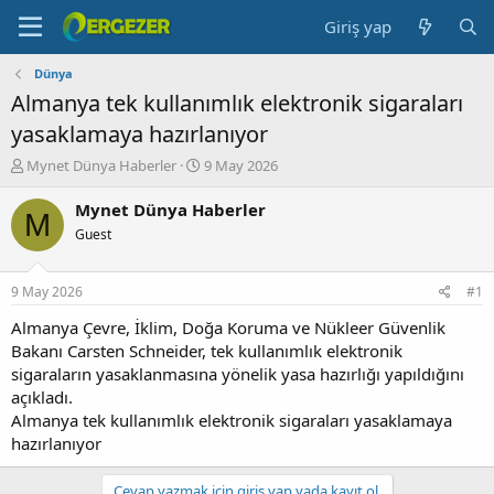
Giriş yap
Dünya
Almanya tek kullanımlık elektronik sigaraları
yasaklamaya hazırlanıyor
K
B
Mynet Dünya Haberler
9 May 2026
o
a
n
ş
Mynet Dünya Haberler
M
b
l
Guest
u
a
y
n
u
g
9 May 2026
#1
b
ı
a
ç
Almanya Çevre, İklim, Doğa Koruma ve Nükleer Güvenlik
ş
t
Bakanı Carsten Schneider, tek kullanımlık elektronik
l
a
sigaraların yasaklanmasına yönelik yasa hazırlığı yapıldığını
a
r
açıkladı.
t
i
Almanya tek kullanımlık elektronik sigaraları yasaklamaya
a
h
hazırlanıyor
n
i
Cevap yazmak için giriş yap yada kayıt ol.