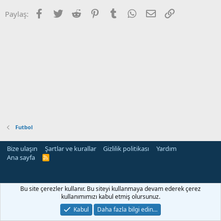
Facebook
Twitter
Reddit
Pinterest
Tumblr
WhatsApp
E-posta
Link
Paylaş:
Futbol
Bize ulaşın
Şartlar ve kurallar
Gizlilik politikası
Yardım
Ana sayfa
R
S
S
Bu site çerezler kullanır. Bu siteyi kullanmaya devam ederek çerez
kullanımımızı kabul etmiş olursunuz.
Kabul
Daha fazla bilgi edin…