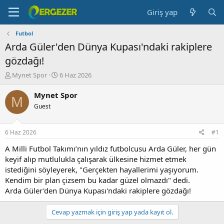
Giriş yap
Futbol
Arda Güler'den Dünya Kupası'ndaki rakiplere
gözdağı!
K
B
Mynet Spor
6 Haz 2026
o
a
n
ş
Mynet Spor
M
b
l
Guest
u
a
y
n
u
g
6 Haz 2026
#1
b
ı
a
ç
A Milli Futbol Takımı’nın yıldız futbolcusu Arda Güler, her gün
ş
t
keyif alıp mutlulukla çalışarak ülkesine hizmet etmek
l
a
istediğini söyleyerek, "Gerçekten hayallerimi yaşıyorum.
a
r
Kendim bir plan çizsem bu kadar güzel olmazdı" dedi.
t
i
Arda Güler'den Dünya Kupası'ndaki rakiplere gözdağı!
a
h
n
i
Cevap yazmak için giriş yap yada kayıt ol.