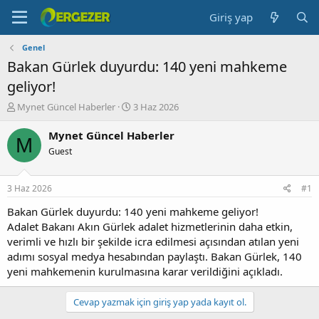
Giriş yap
Genel
Bakan Gürlek duyurdu: 140 yeni mahkeme
geliyor!
K
B
Mynet Güncel Haberler
3 Haz 2026
o
a
n
ş
Mynet Güncel Haberler
M
b
l
Guest
u
a
y
n
u
g
3 Haz 2026
#1
b
ı
a
ç
Bakan Gürlek duyurdu: 140 yeni mahkeme geliyor!
ş
t
Adalet Bakanı Akın Gürlek adalet hizmetlerinin daha etkin,
l
a
verimli ve hızlı bir şekilde icra edilmesi açısından atılan yeni
a
r
adımı sosyal medya hesabından paylaştı. Bakan Gürlek, 140
t
i
yeni mahkemenin kurulmasına karar verildiğini açıkladı.
a
h
n
i
Cevap yazmak için giriş yap yada kayıt ol.