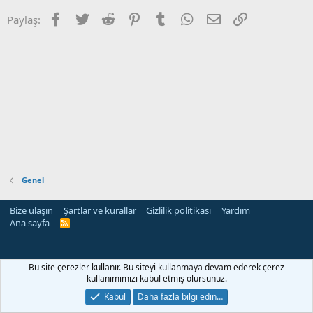
Facebook
Twitter
Reddit
Pinterest
Tumblr
WhatsApp
E-posta
Link
Paylaş:
Genel
Bize ulaşın
Şartlar ve kurallar
Gizlilik politikası
Yardım
Ana sayfa
R
S
S
Bu site çerezler kullanır. Bu siteyi kullanmaya devam ederek çerez
kullanımımızı kabul etmiş olursunuz.
Kabul
Daha fazla bilgi edin…