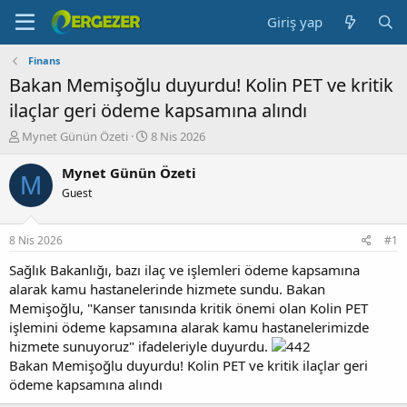
Giriş yap
Finans
Bakan Memişoğlu duyurdu! Kolin PET ve kritik
ilaçlar geri ödeme kapsamına alındı
K
B
Mynet Günün Özeti
8 Nis 2026
o
a
n
ş
Mynet Günün Özeti
M
b
l
Guest
u
a
y
n
u
g
8 Nis 2026
#1
b
ı
a
ç
Sağlık Bakanlığı, bazı ilaç ve işlemleri ödeme kapsamına
ş
t
alarak kamu hastanelerinde hizmete sundu. Bakan
l
a
Memişoğlu, "Kanser tanısında kritik önemi olan Kolin PET
a
r
işlemini ödeme kapsamına alarak kamu hastanelerimizde
t
i
hizmete sunuyoruz" ifadeleriyle duyurdu.
a
h
Bakan Memişoğlu duyurdu! Kolin PET ve kritik ilaçlar geri
n
i
ödeme kapsamına alındı