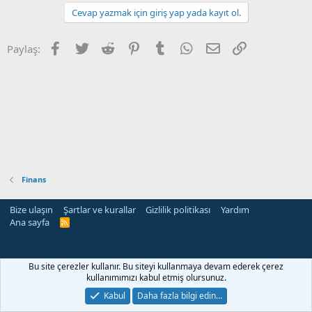
Cevap yazmak için giriş yap yada kayıt ol.
Facebook
Twitter
Reddit
Pinterest
Tumblr
WhatsApp
E-posta
Link
Paylaş:
Finans
Bize ulaşın
Şartlar ve kurallar
Gizlilik politikası
Yardım
Ana sayfa
R
S
S
Bu site çerezler kullanır. Bu siteyi kullanmaya devam ederek çerez
kullanımımızı kabul etmiş olursunuz.
Kabul
Daha fazla bilgi edin…