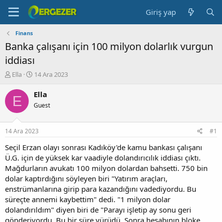
Giriş yap
Finans
Banka çalışanı için 100 milyon dolarlık vurgun
iddiası
K
B
Ella
14 Ara 2023
o
a
n
ş
Ella
E
b
l
Guest
u
a
y
n
u
g
14 Ara 2023
#1
b
ı
a
ç
Seçil Erzan olayı sonrası Kadıköy'de kamu bankası çalışanı
ş
t
Ü.G. için de yüksek kar vaadiyle dolandırıcılık iddiası çıktı.
l
a
Mağdurların avukatı 100 milyon dolardan bahsetti. 750 bin
a
r
dolar kaptırdığını söyleyen biri "Yatırım araçları,
t
i
enstrümanlarına girip para kazandığını vadediyordu. Bu
a
h
süreçte annemi kaybettim" dedi. "1 milyon dolar
n
i
dolandırıldım" diyen biri de "Parayı işletip ay sonu geri
gönderiyordu. Bu bir süre yürüdü. Sonra hesabının bloke