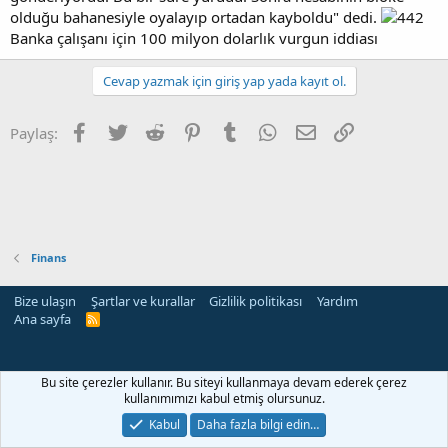
olduğu bahanesiyle oyalayıp ortadan kayboldu" dedi.
Banka çalışanı için 100 milyon dolarlık vurgun iddiası
Cevap yazmak için giriş yap yada kayıt ol.
Facebook
Twitter
Reddit
Pinterest
Tumblr
WhatsApp
E-posta
Link
Paylaş:
Finans
Bize ulaşın
Şartlar ve kurallar
Gizlilik politikası
Yardım
Ana sayfa
R
S
S
Bu site çerezler kullanır. Bu siteyi kullanmaya devam ederek çerez
kullanımımızı kabul etmiş olursunuz.
Kabul
Daha fazla bilgi edin…