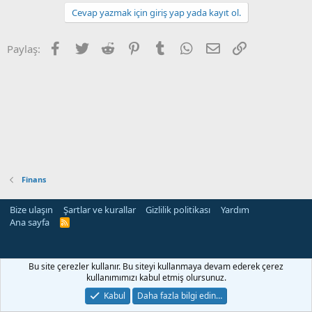
Cevap yazmak için giriş yap yada kayıt ol.
Facebook
Twitter
Reddit
Pinterest
Tumblr
WhatsApp
E-posta
Link
Paylaş:
Finans
Bize ulaşın
Şartlar ve kurallar
Gizlilik politikası
Yardım
Ana sayfa
R
S
S
Bu site çerezler kullanır. Bu siteyi kullanmaya devam ederek çerez
kullanımımızı kabul etmiş olursunuz.
Kabul
Daha fazla bilgi edin…