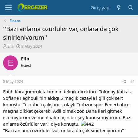
Giriş yap
Finans
''Bazı anlama özürlüler var, onlara da çok
sinirleniyorum''
K
B
Ella
8 May 2024
o
a
n
ş
Ella
E
b
l
Guest
u
a
y
n
u
g
8 May 2024
#1
b
ı
a
ç
Fatih Karagümrük takımının teknik direktörü Tolunay Kafkas,
ş
t
Sofiane Feghouli'nin aldığı 5 maçlık cezayla ilgili çok sert
l
a
konuştu. Tecrübeli çalıştırıcı, olaylı Trabzonspor-Fenerbahçe
a
r
maçına dikkat çekerek "Adil olmak zor. Daha ileri gitmek
t
i
istemiyorum ve menfaatim için bir şey konuşmuyorum. Bazı
a
h
anlama özürlüler var." diye konuştu.
n
i
''Bazı anlama özürlüler var, onlara da çok sinirleniyorum''