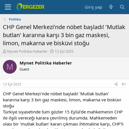
Giriş yap
Politika
CHP Genel Merkezi'nde nöbet başladı! 'Mutlak
butlan' kararına karşı 3 bin gaz maskesi,
limon, makarna ve bisküvi stoğu
K
B
Mynet Politika Haberler
12 Eyl 2025
o
a
n
ş
Mynet Politika Haberler
M
b
l
Guest
u
a
y
n
u
g
12 Eyl 2025
#1
b
ı
a
ç
CHP Genel Merkezi'nde nöbet başladı! 'Mutlak butlan'
ş
t
kararına karşı 3 bin gaz maskesi, limon, makarna ve bisküvi
l
a
stoğu
a
r
Türkiye siyasetinde tüm gözler 15 Eylül'de mahkemenin CHP
t
i
ile ilgili vereceği karara çevrilmiş durumda. Mahkemeden
a
h
olası bir 'mutlak butlan' kararı çıkması ihtimaline karşı, CHP'li
n
i