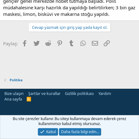
gençler genel merkezde nöbet tutmaya başladı. Polis
müdahalesine karşı hazırlık da yapıldığı belirtilirken; 3 bin gaz
maskesi, limon, bisküvi ve makarna stoğu yapıldı.
Cevap yazmak için giriş yap yada kayıt ol.
Facebook
Twitter
Reddit
Pinterest
Tumblr
WhatsApp
E-posta
Link
Paylaş:
Politika
Bize ulaşın
Şartlar ve kurallar
Gizlilik politikası
Yardım
Ana sayfa
R
S
S
Bu site çerezler kullanır. Bu siteyi kullanmaya devam ederek çerez
kullanımımızı kabul etmiş olursunuz.
Kabul
Daha fazla bilgi edin…