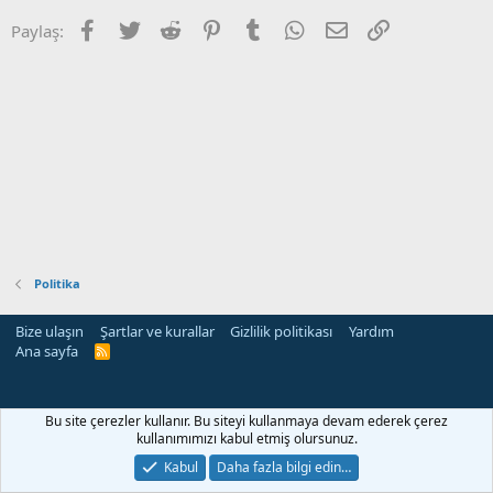
Facebook
Twitter
Reddit
Pinterest
Tumblr
WhatsApp
E-posta
Link
Paylaş:
Politika
Bize ulaşın
Şartlar ve kurallar
Gizlilik politikası
Yardım
Ana sayfa
R
S
S
rehber siteleri
Bu site çerezler kullanır. Bu siteyi kullanmaya devam ederek çerez
kullanımımızı kabul etmiş olursunuz.
Kabul
Daha fazla bilgi edin…