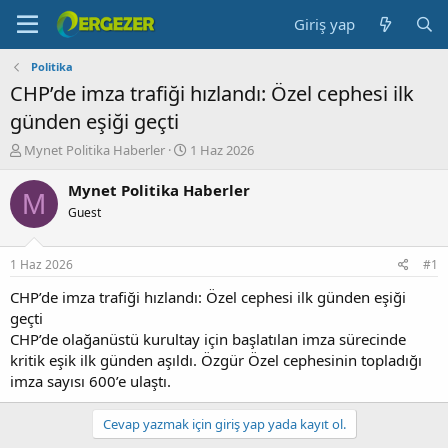
Giriş yap
Politika
CHP’de imza trafiği hızlandı: Özel cephesi ilk
günden eşiği geçti
K
B
Mynet Politika Haberler
1 Haz 2026
o
a
n
ş
Mynet Politika Haberler
M
b
l
Guest
u
a
y
n
u
g
1 Haz 2026
#1
b
ı
a
ç
CHP’de imza trafiği hızlandı: Özel cephesi ilk günden eşiği
ş
t
geçti
l
a
CHP’de olağanüstü kurultay için başlatılan imza sürecinde
a
r
kritik eşik ilk günden aşıldı. Özgür Özel cephesinin topladığı
t
i
imza sayısı 600’e ulaştı.
a
h
n
i
Cevap yazmak için giriş yap yada kayıt ol.