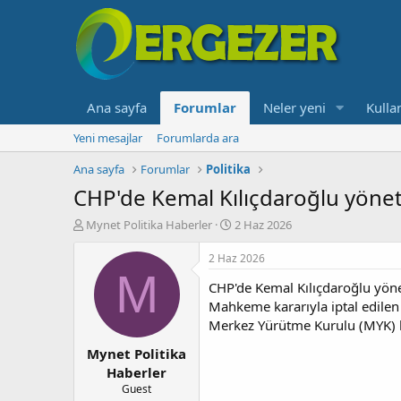
Ana sayfa
Forumlar
Neler yeni
Kullan
Yeni mesajlar
Forumlarda ara
Ana sayfa
Forumlar
Politika
CHP'de Kemal Kılıçdaroğlu yönet
K
B
Mynet Politika Haberler
2 Haz 2026
o
a
n
ş
2 Haz 2026
b
l
M
CHP'de Kemal Kılıçdaroğlu yöne
u
a
y
n
Mahkeme kararıyla iptal edilen 
u
g
Merkez Yürütme Kurulu (MYK) list
b
ı
Mynet Politika
a
ç
ş
t
Haberler
l
a
Guest