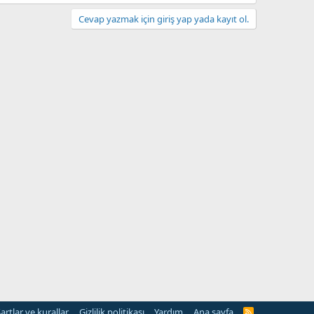
Cevap yazmak için giriş yap yada kayıt ol.
artlar ve kurallar
Gizlilik politikası
Yardım
Ana sayfa
R