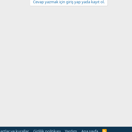
Cevap yazmak için giriş yap yada kayıt ol.
artlar ve kurallar
Gizlilik politikası
Yardım
Ana sayfa
R