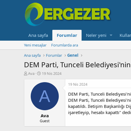
Ana sayfa
Forumlar
Neler yeni
Kullan
Yeni mesajlar
Forumlarda ara
Ana sayfa
Forumlar
Genel
DEM Parti, Tunceli Belediyesi'nin
K
B
Ava
19 Nis 2024
o
a
n
ş
19 Nis 2024
b
l
A
DEM Parti, Tunceli Belediyesi'ni
u
a
y
n
DEM Parti, Tunceli Belediyesi'n
u
g
kapatıldı. İletişim Başkanlığı D
b
ı
işaretleyip, hesabı kapattı" dedi
Ava
a
ç
ş
t
Guest
l
a