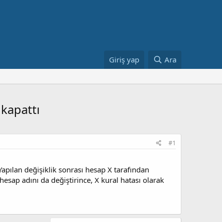
Giriş yap
Ara
 kapattı
#1
Yapılan değişiklik sonrası hesap X tarafından
hesap adını da değiştirince, X kural hatası olarak