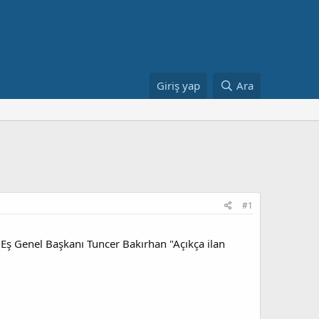
Giriş yap
Ara
#1
i Eş Genel Başkanı Tuncer Bakırhan "Açıkça ilan