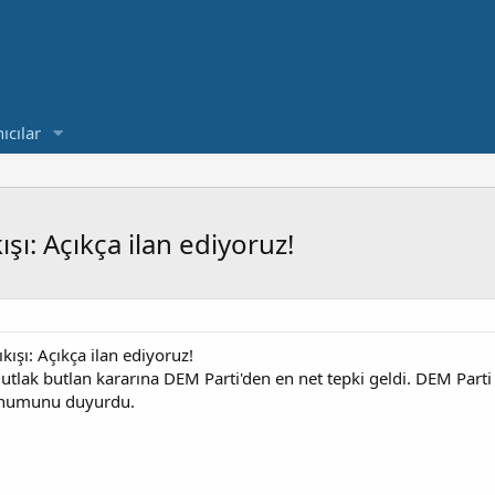
ıcılar
şı: Açıkça ilan ediyoruz!
kışı: Açıkça ilan ediyoruz!
 mutlak butlan kararına DEM Parti'den en net tepki geldi. DEM Part
konumunu duyurdu.