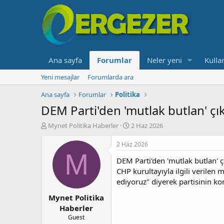
Ana sayfa
Forumlar
Neler yeni
Kullan
Yeni mesajlar
Forumlarda ara
Ana sayfa
Forumlar
Politika
DEM Parti'den 'mutlak butlan' çıkı
K
B
Mynet Politika Haberler
2 Haz 2026
o
a
n
ş
2 Haz 2026
b
l
M
DEM Parti'den 'mutlak butlan' çı
u
a
y
n
CHP kurultayıyla ilgili verilen
u
g
ediyoruz" diyerek partisinin 
b
ı
Mynet Politika
a
ç
ş
t
Haberler
l
a
Guest