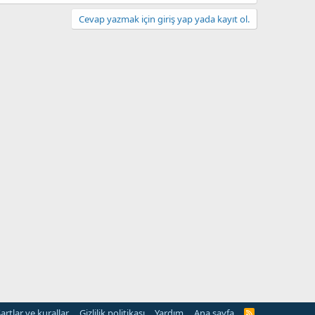
Cevap yazmak için giriş yap yada kayıt ol.
artlar ve kurallar
Gizlilik politikası
Yardım
Ana sayfa
R