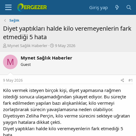
Giriş yap
Sağlık
Diyet yaptıkları halde kilo veremeyenlerin fark
etmediği 5 hata
K
B
Mynet Sağlık Haberler
9 May 2026
o
a
n
ş
Mynet Sağlık Haberler
M
b
l
Guest
u
a
y
n
u
g
9 May 2026
#1
b
ı
a
ç
Kilo vermek isteyen birçok kişi, diyet yapmasına rağmen
ş
t
istediği sonuca ulaşamadığından şikayet ediyor. Bu süreçte
l
a
fark edilmeden yapılan bazı alışkanlıklar, kilo vermeyi
a
r
zorlaştırarak sürecin yavaşlamasına neden olabiliyor.
t
i
Diyetisyen Zeliha Perçin, kilo verme sürecini sekteye uğratan
a
h
yaygın hatalara dikkat çekti.
n
i
Diyet yaptıkları halde kilo veremeyenlerin fark etmediği 5
hata