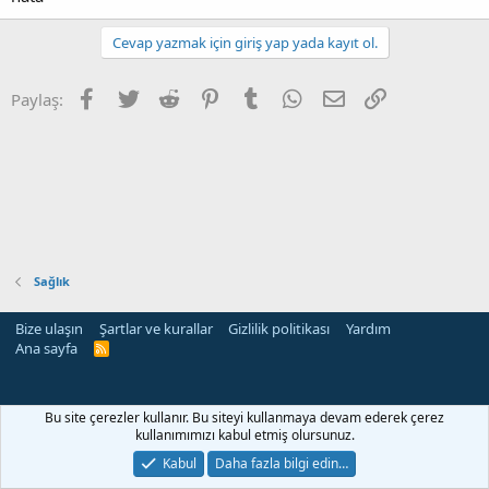
Cevap yazmak için giriş yap yada kayıt ol.
Facebook
Twitter
Reddit
Pinterest
Tumblr
WhatsApp
E-posta
Link
Paylaş:
Sağlık
Bize ulaşın
Şartlar ve kurallar
Gizlilik politikası
Yardım
Ana sayfa
R
S
S
Bu site çerezler kullanır. Bu siteyi kullanmaya devam ederek çerez
kullanımımızı kabul etmiş olursunuz.
Kabul
Daha fazla bilgi edin…