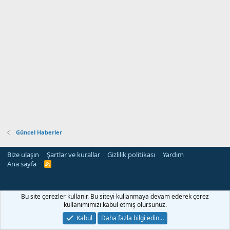
Güncel Haberler
Bize ulaşın
Şartlar ve kurallar
Gizlilik politikası
Yardım
Ana sayfa
R
S
S
ri
Bu site çerezler kullanır. Bu siteyi kullanmaya devam ederek çerez
kullanımımızı kabul etmiş olursunuz.
Kabul
Daha fazla bilgi edin…