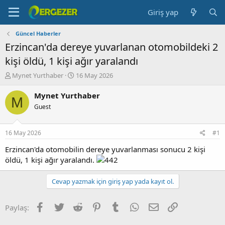
Giriş yap
Güncel Haberler
Erzincan'da dereye yuvarlanan otomobildeki 2
kişi öldü, 1 kişi ağır yaralandı
K
B
Mynet Yurthaber
16 May 2026
o
a
n
ş
Mynet Yurthaber
M
b
l
Guest
u
a
y
n
u
g
16 May 2026
#1
b
ı
a
ç
Erzincan'da otomobilin dereye yuvarlanması sonucu 2 kişi
ş
t
öldü, 1 kişi ağır yaralandı.
l
a
a
r
Cevap yazmak için giriş yap yada kayıt ol.
t
i
a
h
n
i
Facebook
Twitter
Reddit
Pinterest
Tumblr
WhatsApp
E-posta
Link
Paylaş: