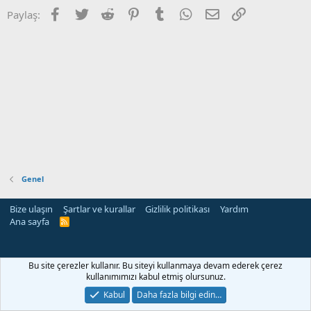
Facebook
Twitter
Reddit
Pinterest
Tumblr
WhatsApp
E-posta
Link
Paylaş:
Genel
Bize ulaşın
Şartlar ve kurallar
Gizlilik politikası
Yardım
Ana sayfa
R
S
S
i
Bu site çerezler kullanır. Bu siteyi kullanmaya devam ederek çerez
kullanımımızı kabul etmiş olursunuz.
Kabul
Daha fazla bilgi edin…