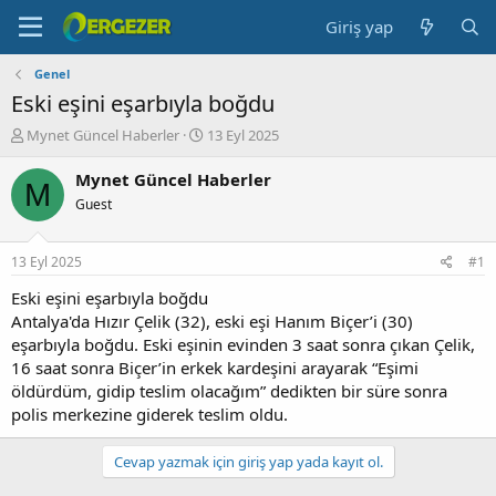
Giriş yap
Genel
Eski eşini eşarbıyla boğdu
K
B
Mynet Güncel Haberler
13 Eyl 2025
o
a
n
ş
Mynet Güncel Haberler
M
b
l
Guest
u
a
y
n
u
g
13 Eyl 2025
#1
b
ı
a
ç
Eski eşini eşarbıyla boğdu
ş
t
Antalya'da Hızır Çelik (32), eski eşi Hanım Biçer’i (30)
l
a
eşarbıyla boğdu. Eski eşinin evinden 3 saat sonra çıkan Çelik,
a
r
16 saat sonra Biçer’in erkek kardeşini arayarak “Eşimi
t
i
öldürdüm, gidip teslim olacağım” dedikten bir süre sonra
a
h
polis merkezine giderek teslim oldu.
n
i
Cevap yazmak için giriş yap yada kayıt ol.