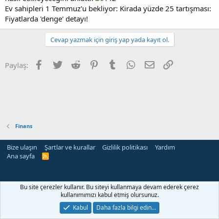
Ev sahipleri 1 Temmuz'u bekliyor: Kirada yüzde 25 tartışması:
Fiyatlarda 'denge' detayı!
Cevap yazmak için giriş yap yada kayıt ol.
Facebook
Twitter
Reddit
Pinterest
Tumblr
WhatsApp
E-posta
Link
Paylaş:
Finans
Bize ulaşın
Şartlar ve kurallar
Gizlilik politikası
Yardım
Ana sayfa
R
S
S
Bu site çerezler kullanır. Bu siteyi kullanmaya devam ederek çerez
kullanımımızı kabul etmiş olursunuz.
Kabul
Daha fazla bilgi edin…