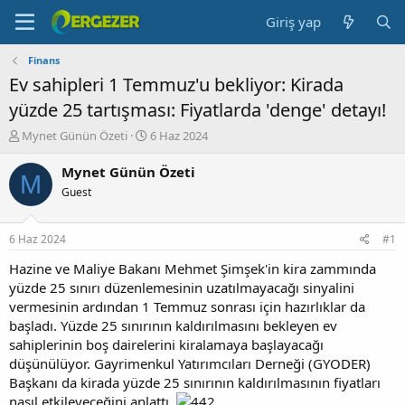
Giriş yap
Finans
Ev sahipleri 1 Temmuz'u bekliyor: Kirada
yüzde 25 tartışması: Fiyatlarda 'denge' detayı!
K
B
Mynet Günün Özeti
6 Haz 2024
o
a
n
ş
Mynet Günün Özeti
M
b
l
Guest
u
a
y
n
u
g
6 Haz 2024
#1
b
ı
a
ç
Hazine ve Maliye Bakanı Mehmet Şimşek'in kira zammında
ş
t
yüzde 25 sınırı düzenlemesinin uzatılmayacağı sinyalini
l
a
vermesinin ardından 1 Temmuz sonrası için hazırlıklar da
a
r
başladı. Yüzde 25 sınırının kaldırılmasını bekleyen ev
t
i
sahiplerinin boş dairelerini kiralamaya başlayacağı
a
h
düşünülüyor. Gayrimenkul Yatırımcıları Derneği (GYODER)
n
i
Başkanı da kirada yüzde 25 sınırının kaldırılmasının fiyatları
nasıl etkileyeceğini anlattı.