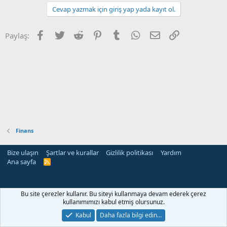
Cevap yazmak için giriş yap yada kayıt ol.
Facebook
Twitter
Reddit
Pinterest
Tumblr
WhatsApp
E-posta
Link
Paylaş:
Finans
Bize ulaşın
Şartlar ve kurallar
Gizlilik politikası
Yardım
Ana sayfa
R
S
S
rehber siteleri
Bu site çerezler kullanır. Bu siteyi kullanmaya devam ederek çerez
kullanımımızı kabul etmiş olursunuz.
Kabul
Daha fazla bilgi edin…