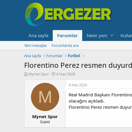
Ana sayfa
Forumlar
Neler yeni
Kullan
Yeni mesajlar
Forumlarda ara
Ana sayfa
Forumlar
Futbol
Florentino Perez resmen duyur
K
B
Mynet Spor
4 Haz 2026
o
a
n
ş
4 Haz 2026
b
l
M
Real Madrid Başkanı Florentin
u
a
y
n
olacağını açıkladı.
u
g
Florentino Perez resmen duyur
b
ı
Mynet Spor
a
ç
ş
t
Guest
l
a