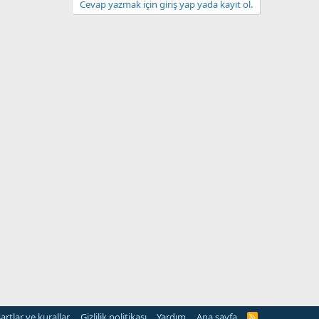
Cevap yazmak için giriş yap yada kayıt ol.
artlar ve kurallar
Gizlilik politikası
Yardım
Ana sayfa
R