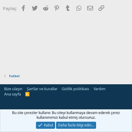
Facebook
Twitter
Reddit
Pinterest
Tumblr
WhatsApp
E-posta
Link
Paylaş:
Futbol
Bize ulaşın
Şartlar ve kurallar
Gizlilik politikası
Yardım
Ana sayfa
R
S
S
Bu site çerezler kullanır. Bu siteyi kullanmaya devam ederek çerez
kullanımımızı kabul etmiş olursunuz.
Kabul
Daha fazla bilgi edin…