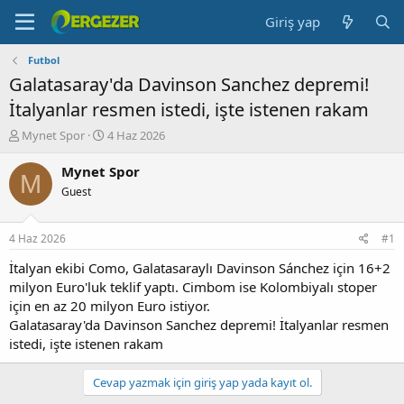
Giriş yap
Futbol
Galatasaray'da Davinson Sanchez depremi!
İtalyanlar resmen istedi, işte istenen rakam
K
B
Mynet Spor
4 Haz 2026
o
a
n
ş
Mynet Spor
M
b
l
Guest
u
a
y
n
u
g
4 Haz 2026
#1
b
ı
a
ç
İtalyan ekibi Como, Galatasaraylı Davinson Sánchez için 16+2
ş
t
milyon Euro'luk teklif yaptı. Cimbom ise Kolombiyalı stoper
l
a
için en az 20 milyon Euro istiyor.
a
r
Galatasaray'da Davinson Sanchez depremi! İtalyanlar resmen
t
i
istedi, işte istenen rakam
a
h
n
i
Cevap yazmak için giriş yap yada kayıt ol.