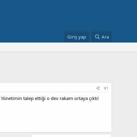
Giriş yap
Ara
#1
 Yönetimin talep ettiği o dev rakam ortaya çıktı!