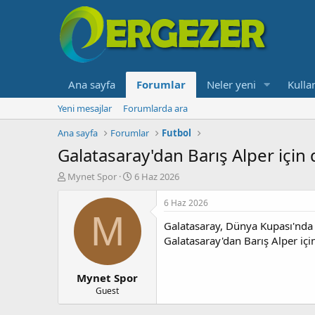
Ana sayfa
Forumlar
Neler yeni
Kullan
Yeni mesajlar
Forumlarda ara
Ana sayfa
Forumlar
Futbol
Galatasaray'dan Barış Alper için
K
B
Mynet Spor
6 Haz 2026
o
a
n
ş
6 Haz 2026
b
l
M
Galatasaray, Dünya Kupası'nda bo
u
a
y
n
Galatasaray'dan Barış Alper içi
u
g
b
ı
Mynet Spor
a
ç
ş
t
Guest
l
a