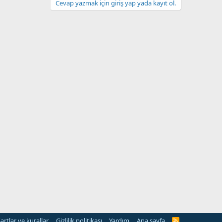
Cevap yazmak için giriş yap yada kayıt ol.
artlar ve kurallar
Gizlilik politikası
Yardım
Ana sayfa
R