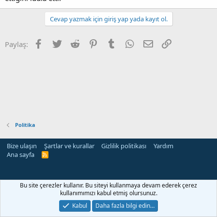
Cevap yazmak için giriş yap yada kayıt ol.
Facebook
Twitter
Reddit
Pinterest
Tumblr
WhatsApp
E-posta
Link
Paylaş:
Politika
Bize ulaşın
Şartlar ve kurallar
Gizlilik politikası
Yardım
Ana sayfa
R
S
S
Bu site çerezler kullanır. Bu siteyi kullanmaya devam ederek çerez
kullanımımızı kabul etmiş olursunuz.
Kabul
Daha fazla bilgi edin…