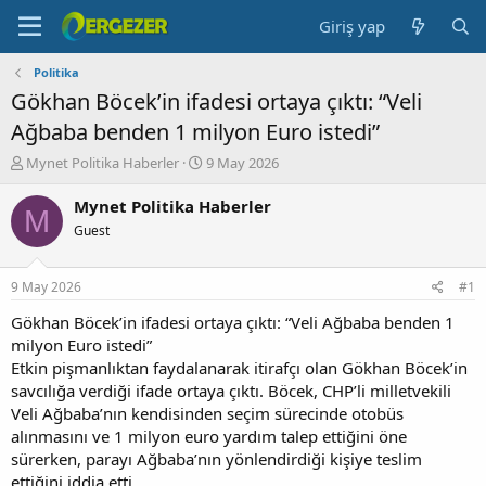
Giriş yap
Politika
Gökhan Böcek’in ifadesi ortaya çıktı: “Veli
Ağbaba benden 1 milyon Euro istedi”
K
B
Mynet Politika Haberler
9 May 2026
o
a
n
ş
Mynet Politika Haberler
M
b
l
Guest
u
a
y
n
u
g
9 May 2026
#1
b
ı
a
ç
Gökhan Böcek’in ifadesi ortaya çıktı: “Veli Ağbaba benden 1
ş
t
milyon Euro istedi”
l
a
Etkin pişmanlıktan faydalanarak itirafçı olan Gökhan Böcek’in
a
r
savcılığa verdiği ifade ortaya çıktı. Böcek, CHP’li milletvekili
t
i
Veli Ağbaba’nın kendisinden seçim sürecinde otobüs
a
h
alınmasını ve 1 milyon euro yardım talep ettiğini öne
n
i
sürerken, parayı Ağbaba’nın yönlendirdiği kişiye teslim
ettiğini iddia etti.