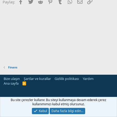
Facebook
Twitter
Reddit
Pinterest
Tumblr
WhatsApp
E-posta
Link
Paylaş:
Finans
Bize ulaşın
Şartlar ve kurallar
Gizlilik politikası
Yardım
Ana sayfa
R
S
S
Bu site çerezler kullanır. Bu siteyi kullanmaya devam ederek çerez
kullanımımızı kabul etmiş olursunuz.
Kabul
Daha fazla bilgi edin…