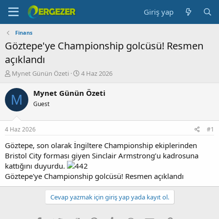
Giriş yap
Finans
Göztepe'ye Championship golcüsü! Resmen
açıklandı
K
B
Mynet Günün Özeti
4 Haz 2026
o
a
n
ş
Mynet Günün Özeti
M
b
l
Guest
u
a
y
n
u
g
4 Haz 2026
#1
b
ı
a
ç
Göztepe, son olarak İngiltere Championship ekiplerinden
ş
t
Bristol City forması giyen Sinclair Armstrong’u kadrosuna
l
a
kattığını duyurdu.
a
r
Göztepe'ye Championship golcüsü! Resmen açıklandı
t
i
a
h
n
i
Cevap yazmak için giriş yap yada kayıt ol.