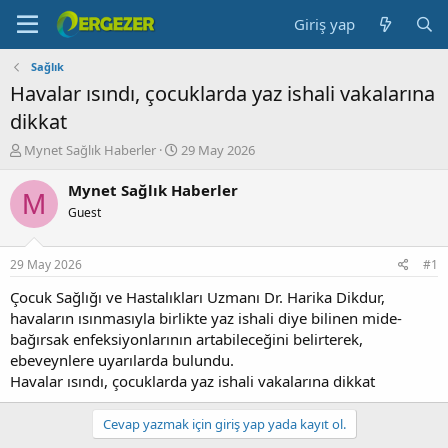
Giriş yap
Sağlık
Havalar ısındı, çocuklarda yaz ishali vakalarına
dikkat
K
B
Mynet Sağlık Haberler
29 May 2026
o
a
n
ş
Mynet Sağlık Haberler
M
b
l
Guest
u
a
y
n
u
g
29 May 2026
#1
b
ı
a
ç
Çocuk Sağlığı ve Hastalıkları Uzmanı Dr. Harika Dikdur,
ş
t
havaların ısınmasıyla birlikte yaz ishali diye bilinen mide-
l
a
bağırsak enfeksiyonlarının artabileceğini belirterek,
a
r
ebeveynlere uyarılarda bulundu.
t
i
Havalar ısındı, çocuklarda yaz ishali vakalarına dikkat
a
h
n
i
Cevap yazmak için giriş yap yada kayıt ol.