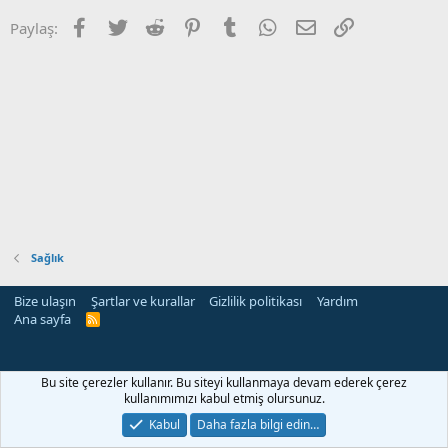
Facebook
Twitter
Reddit
Pinterest
Tumblr
WhatsApp
E-posta
Link
Paylaş:
Sağlık
Bize ulaşın
Şartlar ve kurallar
Gizlilik politikası
Yardım
Ana sayfa
R
S
S
Bu site çerezler kullanır. Bu siteyi kullanmaya devam ederek çerez
kullanımımızı kabul etmiş olursunuz.
Kabul
Daha fazla bilgi edin…