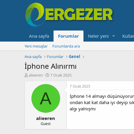
Ana sayfa
Forumlar
Neler yeni
Kullan
Yeni mesajlar
Forumlarda ara
Ana sayfa
Forumlar
Genel
İphone Alınırmı
K
B
alieeren
7 Ocak 2025
o
a
n
ş
7 Ocak 2025
b
l
A
İphone 14 almayı düşünüyorum 
u
a
y
n
ondan kat kat daha iyi deyip sı
u
g
algı yalnışmı
b
ı
alieeren
a
ç
ş
t
Guest
l
a