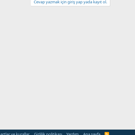
Cevap yazmak için giriş yap yada kayıt ol.
artlar ve kurallar
Gizlilik politikası
Yardım
Ana sayfa
R