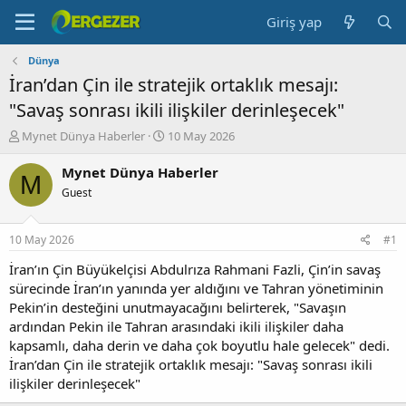
Giriş yap
Dünya
İran’dan Çin ile stratejik ortaklık mesajı:
"Savaş sonrası ikili ilişkiler derinleşecek"
K
B
Mynet Dünya Haberler
10 May 2026
o
a
n
ş
Mynet Dünya Haberler
M
b
l
Guest
u
a
y
n
u
g
10 May 2026
#1
b
ı
a
ç
İran’ın Çin Büyükelçisi Abdulrıza Rahmani Fazli, Çin’in savaş
ş
t
sürecinde İran’ın yanında yer aldığını ve Tahran yönetiminin
l
a
Pekin’in desteğini unutmayacağını belirterek, "Savaşın
a
r
ardından Pekin ile Tahran arasındaki ikili ilişkiler daha
t
i
kapsamlı, daha derin ve daha çok boyutlu hale gelecek" dedi.
a
h
İran’dan Çin ile stratejik ortaklık mesajı: "Savaş sonrası ikili
n
i
ilişkiler derinleşecek"