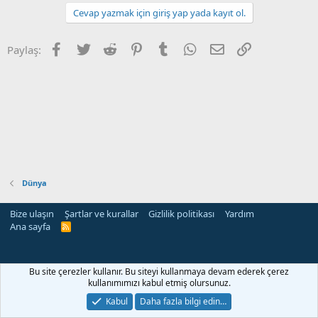
Cevap yazmak için giriş yap yada kayıt ol.
Facebook
Twitter
Reddit
Pinterest
Tumblr
WhatsApp
E-posta
Link
Paylaş:
Dünya
Bize ulaşın
Şartlar ve kurallar
Gizlilik politikası
Yardım
Ana sayfa
R
S
S
rehber siteleri
Bu site çerezler kullanır. Bu siteyi kullanmaya devam ederek çerez
kullanımımızı kabul etmiş olursunuz.
Kabul
Daha fazla bilgi edin…