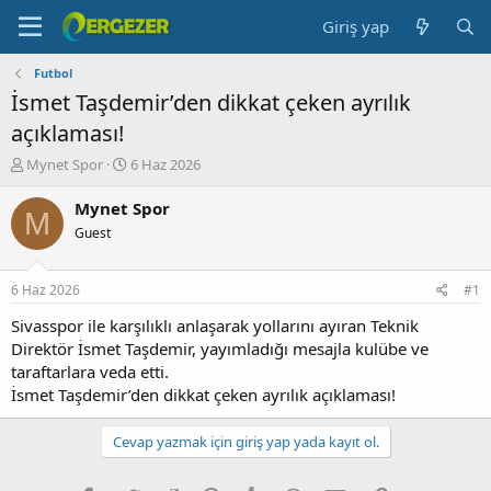
Giriş yap
Futbol
İsmet Taşdemir’den dikkat çeken ayrılık
açıklaması!
K
B
Mynet Spor
6 Haz 2026
o
a
n
ş
Mynet Spor
M
b
l
Guest
u
a
y
n
u
g
6 Haz 2026
#1
b
ı
a
ç
Sivasspor ile karşılıklı anlaşarak yollarını ayıran Teknik
ş
t
Direktör İsmet Taşdemir, yayımladığı mesajla kulübe ve
l
a
taraftarlara veda etti.
a
r
İsmet Taşdemir’den dikkat çeken ayrılık açıklaması!
t
i
a
h
n
i
Cevap yazmak için giriş yap yada kayıt ol.