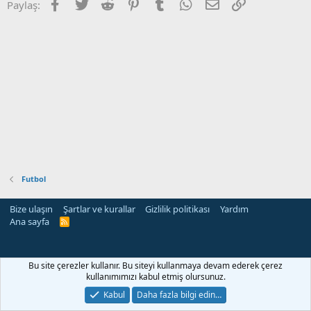
Facebook
Twitter
Reddit
Pinterest
Tumblr
WhatsApp
E-posta
Link
Paylaş:
Futbol
Bize ulaşın
Şartlar ve kurallar
Gizlilik politikası
Yardım
Ana sayfa
R
S
S
Bu site çerezler kullanır. Bu siteyi kullanmaya devam ederek çerez
kullanımımızı kabul etmiş olursunuz.
Kabul
Daha fazla bilgi edin…