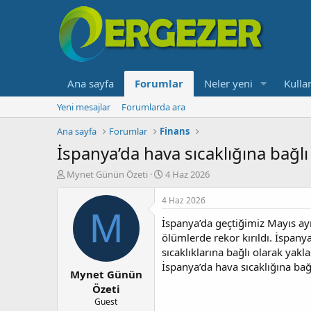
Ana sayfa
Forumlar
Neler yeni
Kullan
Yeni mesajlar
Forumlarda ara
Ana sayfa
Forumlar
Finans
İspanya’da hava sıcaklığına bağlı
K
B
Mynet Günün Özeti
4 Haz 2026
o
a
n
ş
4 Haz 2026
b
l
M
İspanya’da geçtiğimiz Mayıs ayı
u
a
y
n
ölümlerde rekor kırıldı. İspan
u
g
sıcaklıklarına bağlı olarak yakl
b
ı
İspanya’da hava sıcaklığına bağ
Mynet Günün
a
ç
ş
t
Özeti
l
a
Guest