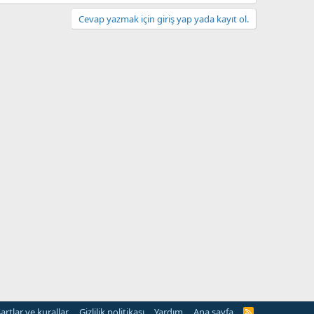
Cevap yazmak için giriş yap yada kayıt ol.
artlar ve kurallar
Gizlilik politikası
Yardım
Ana sayfa
R