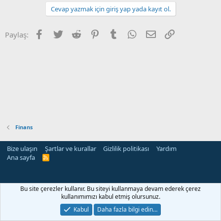
Cevap yazmak için giriş yap yada kayıt ol.
Facebook
Twitter
Reddit
Pinterest
Tumblr
WhatsApp
E-posta
Link
Paylaş:
Finans
Bize ulaşın
Şartlar ve kurallar
Gizlilik politikası
Yardım
Ana sayfa
R
S
S
Bu site çerezler kullanır. Bu siteyi kullanmaya devam ederek çerez
kullanımımızı kabul etmiş olursunuz.
Kabul
Daha fazla bilgi edin…