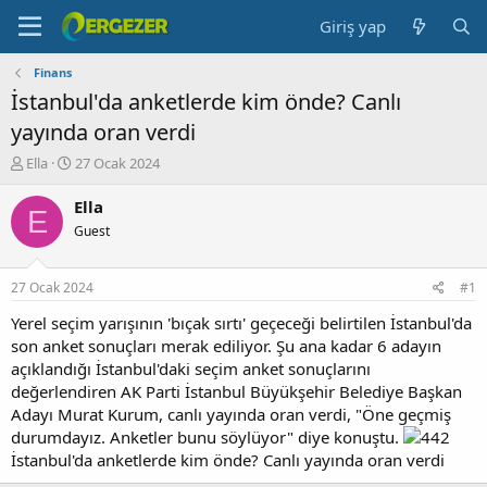
Giriş yap
Finans
İstanbul'da anketlerde kim önde? Canlı
yayında oran verdi
K
B
Ella
27 Ocak 2024
o
a
n
ş
Ella
E
b
l
Guest
u
a
y
n
u
g
27 Ocak 2024
#1
b
ı
a
ç
Yerel seçim yarışının 'bıçak sırtı' geçeceği belirtilen İstanbul'da
ş
t
son anket sonuçları merak ediliyor. Şu ana kadar 6 adayın
l
a
açıklandığı İstanbul'daki seçim anket sonuçlarını
a
r
değerlendiren AK Parti İstanbul Büyükşehir Belediye Başkan
t
i
Adayı Murat Kurum, canlı yayında oran verdi, "Öne geçmiş
a
h
durumdayız. Anketler bunu söylüyor" diye konuştu.
n
i
İstanbul'da anketlerde kim önde? Canlı yayında oran verdi