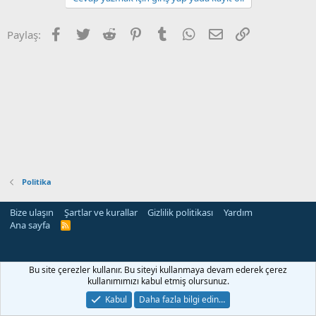
Facebook
Twitter
Reddit
Pinterest
Tumblr
WhatsApp
E-posta
Link
Paylaş:
Politika
Bize ulaşın
Şartlar ve kurallar
Gizlilik politikası
Yardım
Ana sayfa
R
S
S
Bu site çerezler kullanır. Bu siteyi kullanmaya devam ederek çerez
kullanımımızı kabul etmiş olursunuz.
Kabul
Daha fazla bilgi edin…