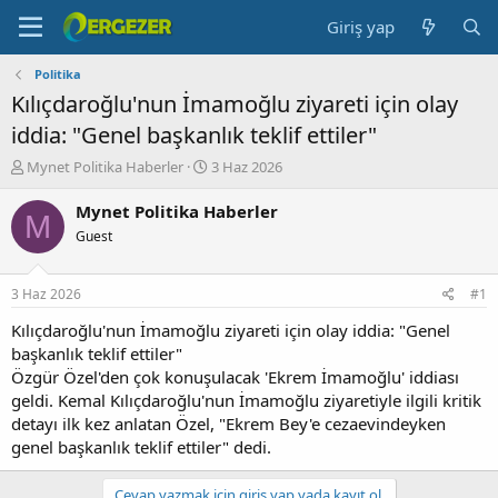
Giriş yap
Politika
Kılıçdaroğlu'nun İmamoğlu ziyareti için olay
iddia: "Genel başkanlık teklif ettiler"
K
B
Mynet Politika Haberler
3 Haz 2026
o
a
n
ş
Mynet Politika Haberler
M
b
l
Guest
u
a
y
n
u
g
3 Haz 2026
#1
b
ı
a
ç
Kılıçdaroğlu'nun İmamoğlu ziyareti için olay iddia: "Genel
ş
t
başkanlık teklif ettiler"
l
a
Özgür Özel'den çok konuşulacak 'Ekrem İmamoğlu' iddiası
a
r
geldi. Kemal Kılıçdaroğlu'nun İmamoğlu ziyaretiyle ilgili kritik
t
i
detayı ilk kez anlatan Özel, "Ekrem Bey'e cezaevindeyken
a
h
genel başkanlık teklif ettiler" dedi.
n
i
Cevap yazmak için giriş yap yada kayıt ol.