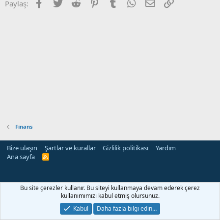
Facebook
Twitter
Reddit
Pinterest
Tumblr
WhatsApp
E-posta
Link
Paylaş:
Finans
Bize ulaşın
Şartlar ve kurallar
Gizlilik politikası
Yardım
Ana sayfa
R
S
S
Bu site çerezler kullanır. Bu siteyi kullanmaya devam ederek çerez
kullanımımızı kabul etmiş olursunuz.
Kabul
Daha fazla bilgi edin…