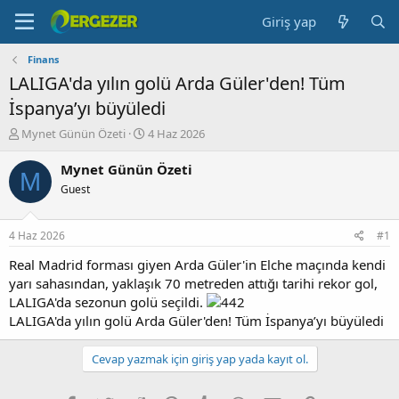
Giriş yap
Finans
LALIGA'da yılın golü Arda Güler'den! Tüm
İspanya’yı büyüledi
K
B
Mynet Günün Özeti
4 Haz 2026
o
a
n
ş
Mynet Günün Özeti
M
b
l
Guest
u
a
y
n
u
g
4 Haz 2026
#1
b
ı
a
ç
Real Madrid forması giyen Arda Güler'in Elche maçında kendi
ş
t
yarı sahasından, yaklaşık 70 metreden attığı tarihi rekor gol,
l
a
LALIGA'da sezonun golü seçildi.
a
r
LALIGA'da yılın golü Arda Güler'den! Tüm İspanya’yı büyüledi
t
i
a
h
n
i
Cevap yazmak için giriş yap yada kayıt ol.