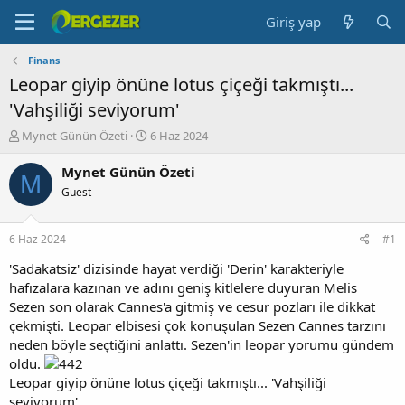
Giriş yap
Finans
Leopar giyip önüne lotus çiçeği takmıştı...
'Vahşiliği seviyorum'
K
B
Mynet Günün Özeti
6 Haz 2024
o
a
n
ş
Mynet Günün Özeti
M
b
l
Guest
u
a
y
n
u
g
6 Haz 2024
#1
b
ı
a
ç
'Sadakatsiz' dizisinde hayat verdiği 'Derin' karakteriyle
ş
t
hafızalara kazınan ve adını geniş kitlelere duyuran Melis
l
a
Sezen son olarak Cannes'a gitmiş ve cesur pozları ile dikkat
a
r
çekmişti. Leopar elbisesi çok konuşulan Sezen Cannes tarzını
t
i
neden böyle seçtiğini anlattı. Sezen'in leopar yorumu gündem
a
h
oldu.
n
i
Leopar giyip önüne lotus çiçeği takmıştı... 'Vahşiliği
seviyorum'