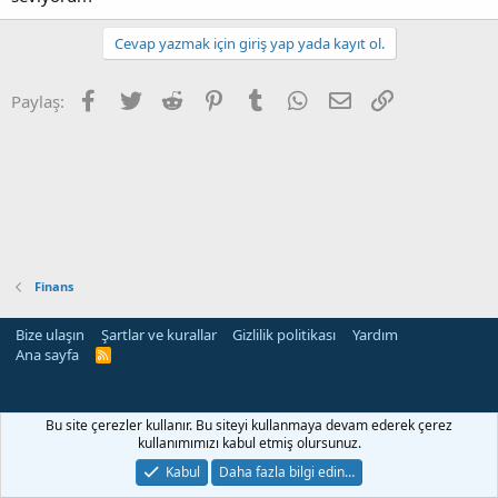
Cevap yazmak için giriş yap yada kayıt ol.
Facebook
Twitter
Reddit
Pinterest
Tumblr
WhatsApp
E-posta
Link
Paylaş:
Finans
Bize ulaşın
Şartlar ve kurallar
Gizlilik politikası
Yardım
Ana sayfa
R
S
S
Bu site çerezler kullanır. Bu siteyi kullanmaya devam ederek çerez
kullanımımızı kabul etmiş olursunuz.
Kabul
Daha fazla bilgi edin…