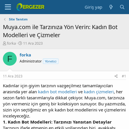
Giriş yap
Site Tanıtım
Muya.com ile Tarzınıza Yön Verin: Kadın Bot
Modelleri ve Çizmeler
K
B
forka
11 Ara 2023
o
a
n
ş
forka
F
b
l
Administrator
Yönetici
u
a
y
n
u
g
11 Ara 2023
#1
b
ı
a
ç
Kadınlar için giyim tarzının vazgeçilmez tamamlayıcıları
ş
t
arasında yer alan
kadın bot modelleri
ve
kadın çizmeleri
, her
l
a
sezon farklı tasarımlarıyla dikkat çekiyor. Muya.com, tarzınıza
a
r
yön vermeniz için geniş bir koleksiyon sunuyor. Bu yazımızda,
t
i
sizin için seçtiğimiz en şık kadın bot modellerini ve çizmelerini
a
h
inceleyeceğiz.
n
i
1. Kadın Bot Modelleri: Tarzınızı Yansıtan Detaylar
Tarzınızı ifade etmenin en etkili yollarından biri, ayakkabı