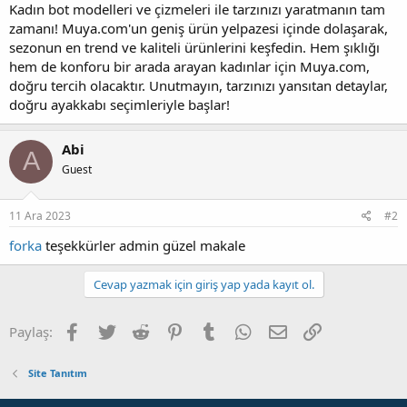
Kadın bot modelleri ve çizmeleri ile tarzınızı yaratmanın tam
zamanı! Muya.com'un geniş ürün yelpazesi içinde dolaşarak,
sezonun en trend ve kaliteli ürünlerini keşfedin. Hem şıklığı
hem de konforu bir arada arayan kadınlar için Muya.com,
doğru tercih olacaktır. Unutmayın, tarzınızı yansıtan detaylar,
doğru ayakkabı seçimleriyle başlar!
Abi
A
Guest
11 Ara 2023
#2
forka
teşekkürler admin güzel makale
Cevap yazmak için giriş yap yada kayıt ol.
Facebook
Twitter
Reddit
Pinterest
Tumblr
WhatsApp
E-posta
Link
Paylaş:
Site Tanıtım