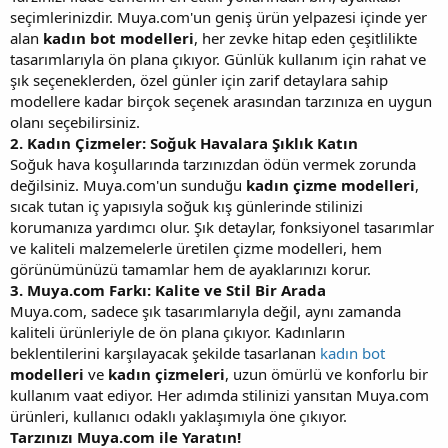
seçimlerinizdir. Muya.com'un geniş ürün yelpazesi içinde yer
alan
kadın bot modelleri
, her zevke hitap eden çeşitlilikte
tasarımlarıyla ön plana çıkıyor. Günlük kullanım için rahat ve
şık seçeneklerden, özel günler için zarif detaylara sahip
modellere kadar birçok seçenek arasından tarzınıza en uygun
olanı seçebilirsiniz.
2. Kadın Çizmeler: Soğuk Havalara Şıklık Katın
Soğuk hava koşullarında tarzınızdan ödün vermek zorunda
değilsiniz. Muya.com'un sunduğu
kadın çizme modelleri
,
sıcak tutan iç yapısıyla soğuk kış günlerinde stilinizi
korumanıza yardımcı olur. Şık detaylar, fonksiyonel tasarımlar
ve kaliteli malzemelerle üretilen çizme modelleri, hem
görünümünüzü tamamlar hem de ayaklarınızı korur.
3. Muya.com Farkı: Kalite ve Stil Bir Arada
Muya.com, sadece şık tasarımlarıyla değil, aynı zamanda
kaliteli ürünleriyle de ön plana çıkıyor. Kadınların
beklentilerini karşılayacak şekilde tasarlanan
kadın bot
modelleri
ve
kadın çizmeleri
, uzun ömürlü ve konforlu bir
kullanım vaat ediyor. Her adımda stilinizi yansıtan Muya.com
ürünleri, kullanıcı odaklı yaklaşımıyla öne çıkıyor.
Tarzınızı Muya.com ile Yaratın!