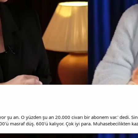
yor şu an. O yüzden şu an 20.000 civarı bir abonem var.' dedi. S
600'ü masraf düş. 600'ü kalıyor. Çok iyi para. Muhasebecilikten ka