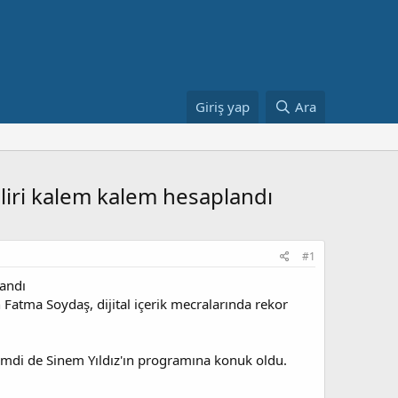
Giriş yap
Ara
eliri kalem kalem hesaplandı
#1
landı
 Fatma Soydaş, dijital içerik mecralarında rekor
imdi de Sinem Yıldız'ın programına konuk oldu.