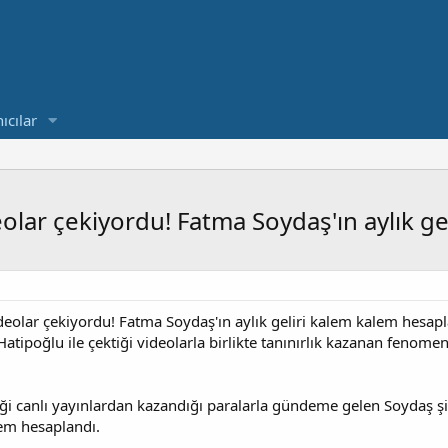
ıcılar
eolar çekiyordu! Fatma Soydaş'ın aylık g
deolar çekiyordu! Fatma Soydaş'ın aylık geliri kalem kalem hesap
atipoğlu ile çektiği videolarla birlikte tanınırlık kazanan fenomen
iği canlı yayınlardan kazandığı paralarla gündeme gelen Soydaş ş
lem hesaplandı.