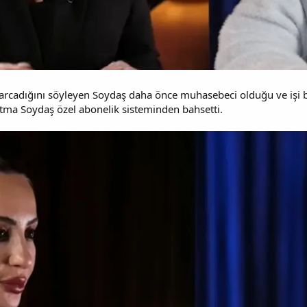
adığını söyleyen Soydaş daha önce muhasebeci olduğu ve işi bır
tma Soydaş özel abonelik sisteminden bahsetti.