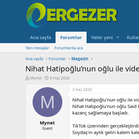
Ana sayfa
Forumlar
Neler yeni
Kullan
Yeni mesajlar
Forumlarda ara
Ana sayfa
Forumlar
Magazin
Nihat Hatipoğlu’nun oğlu ile vid
K
B
Mynet
3 Haz 2026
o
a
n
ş
3 Haz 2026
b
l
M
Nihat Hatipoğlu’nun oğlu ile vi
u
a
y
n
Nihat Hatipoğlu’nun oğlu Said H
u
g
kazanç sağlamaya başladı.
b
ı
Mynet
a
ç
TikTok üzerinden gerçekleştird
ş
t
Guest
Soydaş'ın aylık geliri kalem ka
l
a