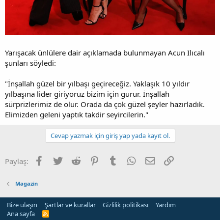
Yarışacak ünlülere dair açıklamada bulunmayan Acun Ilıcalı
şunları söyledi:
"İnşallah güzel bir yılbaşı geçireceğiz. Yaklaşık 10 yıldır
yılbaşına lider giriyoruz bizim için gurur. İnşallah
sürprizlerimiz de olur. Orada da çok güzel şeyler hazırladık.
Elimizden geleni yaptık takdir seyircilerin."
Cevap yazmak için giriş yap yada kayıt ol.
Facebook
Twitter
Reddit
Pinterest
Tumblr
WhatsApp
E-posta
Link
Paylaş:
Magazin
Bize ulaşın
Şartlar ve kurallar
Gizlilik politikası
Yardım
Ana sayfa
R