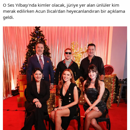
O Ses Yılbaşı'nda kimler olacak, jüriye yer alan ünlüler kim
merak edilirken Acun Ilıcalı'dan heyecanlandıran bir açıklama
geldi.