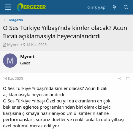
Giriş yap
Magazin
O Ses Türkiye Yılbaşı'nda kimler olacak? Acun
Ilıcalı açıklamasıyla heyecanlandırdı
K
B
Mynet
14 Kas 2025
o
a
n
ş
Mynet
M
b
l
Guest
u
a
y
n
u
g
14 Kas 2025
#1
b
ı
a
ç
O Ses Türkiye Yılbaşı'nda kimler olacak? Acun Ilıcalı
ş
t
açıklamasıyla heyecanlandırdı
l
a
O Ses Türkiye Yılbaşı Özel bu yıl da ekranların en çok
a
r
beklenen eğlence programlarından biri olarak izleyici
t
i
karşısına çıkmaya hazırlanıyor. Ünlü isimlerin sahne
a
h
performansları, sürpriz düetler ve renkli anlarla dolu yılbaşı
n
i
özel bölümü merak ediliyor.