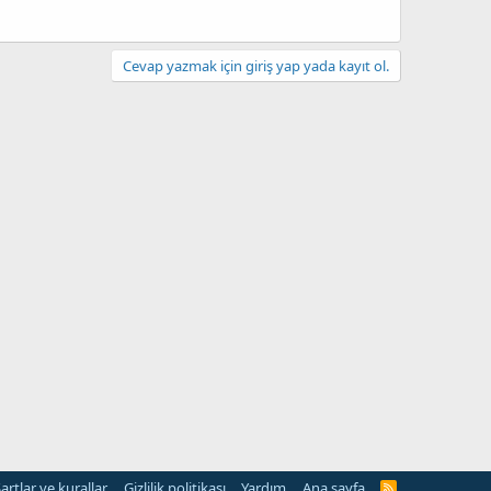
Cevap yazmak için giriş yap yada kayıt ol.
artlar ve kurallar
Gizlilik politikası
Yardım
Ana sayfa
R