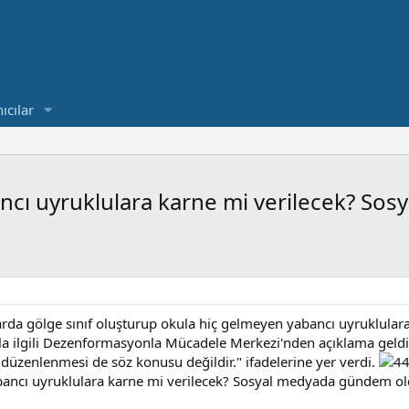
ıcılar
ancı uyruklulara karne mi verilecek? S
larda gölge sınıf oluşturup okula hiç gelmeyen yabancı uyruklulara
ilgili Dezenformasyonla Mücadele Merkezi'nden açıklama geldi. 
zenlenmesi de söz konusu değildir." ifadelerine yer verdi.
bancı uyruklulara karne mi verilecek? Sosyal medyada gündem ol