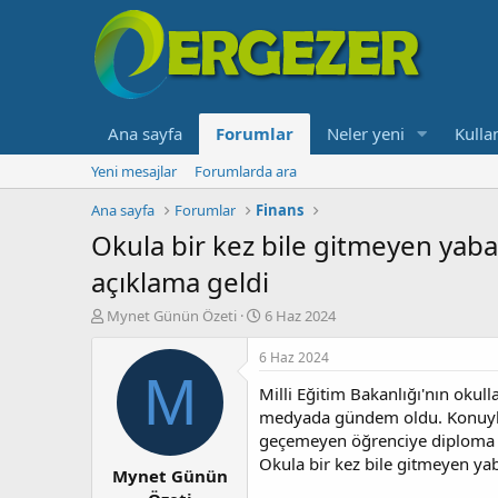
Ana sayfa
Forumlar
Neler yeni
Kullan
Yeni mesajlar
Forumlarda ara
Ana sayfa
Forumlar
Finans
Okula bir kez bile gitmeyen yab
açıklama geldi
K
B
Mynet Günün Özeti
6 Haz 2024
o
a
n
ş
6 Haz 2024
b
l
M
Milli Eğitim Bakanlığı'nın okul
u
a
y
n
medyada gündem oldu. Konuyla 
u
g
geçemeyen öğrenciye diploma dü
b
ı
Okula bir kez bile gitmeyen ya
Mynet Günün
a
ç
ş
t